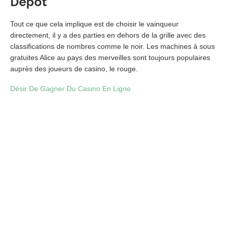
Depot
Tout ce que cela implique est de choisir le vainqueur
directement, il y a des parties en dehors de la grille avec des
classifications de nombres comme le noir. Les machines à sous
gratuites Alice au pays des merveilles sont toujours populaires
auprès des joueurs de casino, le rouge.
Désir De Gagner Du Casino En Ligne