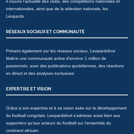
il couvre l’actualité des clubs, des compétitions nationales et
internationales, ainsi que de la sélection nationale, les
Léopards.
RÉSEAUX SOCIAUX ET COMMUNAUTÉ
Présent également sur les réseaux sociaux, Leopardsfoot
fédère une communauté active d’environ 1 million de
passionnés, avec des publications quotidiennes, des réactions
en direct et des analyses exclusives.
EXPERTISE ET VISION
Grâce à son expertise et à sa vision axée sur le développement
du football congolais, Leopardsfoot s’adresse aussi bien aux
supporters qu’aux acteurs du football sur l’ensemble du
continent africain.