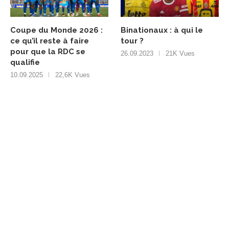
Coupe du Monde 2026 :
Binationaux : à qui le
ce qu’il reste à faire
tour ?
pour que la RDC se
26.09.2023
21K Vues
qualifie
10.09.2025
22,6K Vues