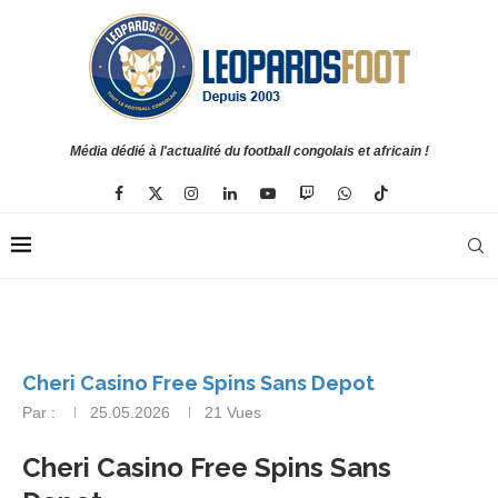
Média dédié à l'actualité du football congolais et africain !
Cheri Casino Free Spins Sans Depot
Par :
25.05.2026
21
Vues
Cheri Casino Free Spins Sans