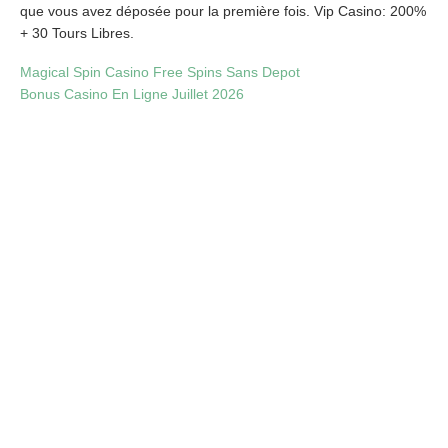
que vous avez déposée pour la première fois. Vip Casino: 200%
+ 30 Tours Libres.
Magical Spin Casino Free Spins Sans Depot
Bonus Casino En Ligne Juillet 2026