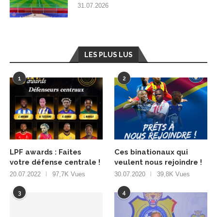
31.07.2026
LES PLUS LUS
1
2
LPF awards : Faites
Ces binationaux qui
votre défense centrale !
veulent nous rejoindre !
20.07.2022
97,7K Vues
30.07.2020
39,8K Vues
3
4