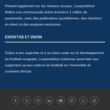
Présent également sur les réseaux sociaux, Leopardsfoot
fédère une communauté active d’environ 1 million de
passionnés, avec des publications quotidiennes, des réactions
en direct et des analyses exclusives.
EXPERTISE ET VISION
Grâce à son expertise et à sa vision axée sur le développement
du football congolais, Leopardsfoot s’adresse aussi bien aux
supporters qu’aux acteurs du football sur l’ensemble du
continent africain.