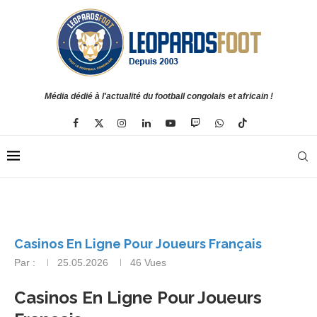
Média dédié à l'actualité du football congolais et africain !
Casinos En Ligne Pour Joueurs Français
Par :
25.05.2026
46
Vues
Casinos En Ligne Pour Joueurs