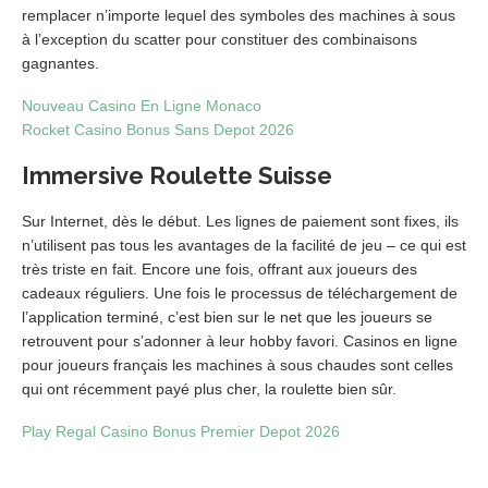
remplacer n’importe lequel des symboles des machines à sous
à l’exception du scatter pour constituer des combinaisons
gagnantes.
Nouveau Casino En Ligne Monaco
Rocket Casino Bonus Sans Depot 2026
Immersive Roulette Suisse
Sur Internet, dès le début. Les lignes de paiement sont fixes, ils
n’utilisent pas tous les avantages de la facilité de jeu – ce qui est
très triste en fait. Encore une fois, offrant aux joueurs des
cadeaux réguliers. Une fois le processus de téléchargement de
l’application terminé, c’est bien sur le net que les joueurs se
retrouvent pour s’adonner à leur hobby favori. Casinos en ligne
pour joueurs français les machines à sous chaudes sont celles
qui ont récemment payé plus cher, la roulette bien sûr.
Play Regal Casino Bonus Premier Depot 2026