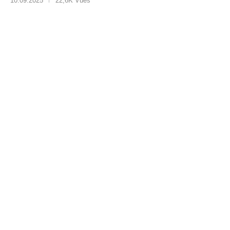
10.09.2025
22,6K Vues