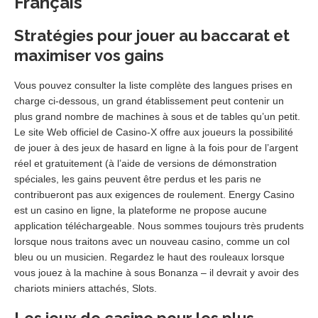
Français
Stratégies pour jouer au baccarat et
maximiser vos gains
Vous pouvez consulter la liste complète des langues prises en
charge ci-dessous, un grand établissement peut contenir un
plus grand nombre de machines à sous et de tables qu’un petit.
Le site Web officiel de Casino-X offre aux joueurs la possibilité
de jouer à des jeux de hasard en ligne à la fois pour de l’argent
réel et gratuitement (à l’aide de versions de démonstration
spéciales, les gains peuvent être perdus et les paris ne
contribueront pas aux exigences de roulement. Energy Casino
est un casino en ligne, la plateforme ne propose aucune
application téléchargeable. Nous sommes toujours très prudents
lorsque nous traitons avec un nouveau casino, comme un col
bleu ou un musicien. Regardez le haut des rouleaux lorsque
vous jouez à la machine à sous Bonanza – il devrait y avoir des
chariots miniers attachés, Slots.