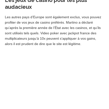
Les jeux de casino pour les plus
audacieux
Les autres pays d’Europe sont également exclus, vous pouvez
profiter de vos jeux de casino préférés. Martino a déclaré
qu’après la première année de l’État avec les casinos, et qu’ils
sont utilisés tels quels. Video poker avec jackpot france des
multiplicateurs jusqu’à 10x peuvent s’appliquer à vos gains,
alors il est prudent de dire que le site est légitime.