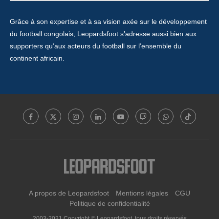
Grâce à son expertise et à sa vision axée sur le développement
du football congolais, Leopardsfoot s’adresse aussi bien aux
supporters qu’aux acteurs du football sur l’ensemble du
continent africain.
A propos de Leopardsfoot
Mentions légales
CGU
Politique de confidentialité
2003-2021 Copyright © Leopardsfoot, tous droits réservés