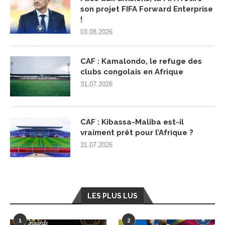
son projet FIFA Forward Enterprise
!
03.08.2026
CAF : Kamalondo, le refuge des
clubs congolais en Afrique
31.07.2026
CAF : Kibassa-Maliba est-il
vraiment prêt pour l’Afrique ?
31.07.2026
LES PLUS LUS
1
2