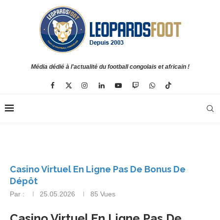
Média dédié à l'actualité du football congolais et africain !
Casino Virtuel En Ligne Pas De Bonus De
Dépôt
Par :
25.05.2026
85
Vues
Casino Virtuel En Ligne Pas De