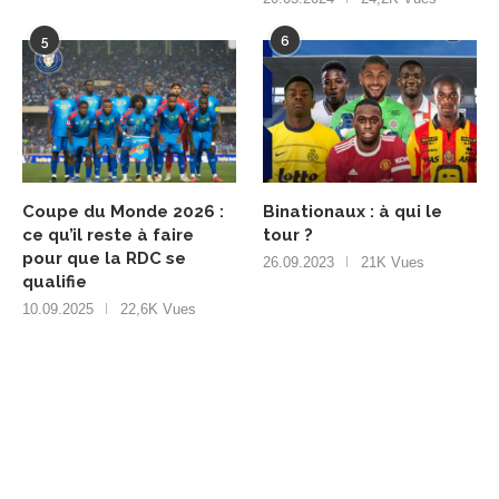
5
6
Coupe du Monde 2026 :
Binationaux : à qui le
ce qu’il reste à faire
tour ?
pour que la RDC se
26.09.2023
21K Vues
qualifie
10.09.2025
22,6K Vues