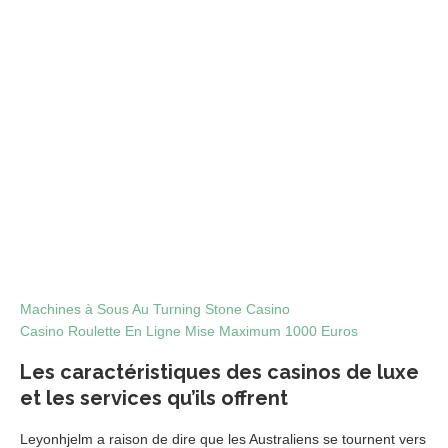
Machines à Sous Au Turning Stone Casino
Casino Roulette En Ligne Mise Maximum 1000 Euros
Les caractéristiques des casinos de luxe
et les services qu’ils offrent
Leyonhjelm a raison de dire que les Australiens se tournent vers