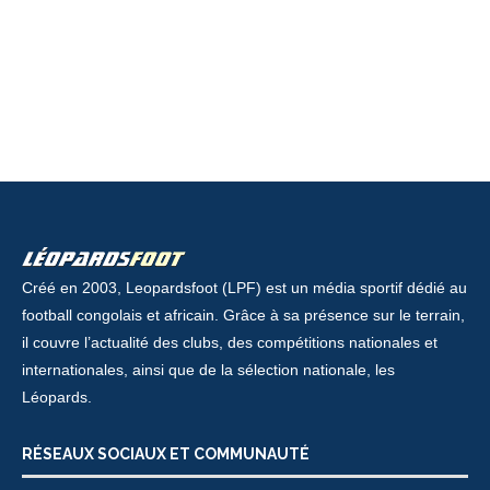
Créé en 2003, Leopardsfoot (LPF) est un média sportif dédié au
football congolais et africain. Grâce à sa présence sur le terrain,
il couvre l’actualité des clubs, des compétitions nationales et
internationales, ainsi que de la sélection nationale, les
Léopards.
RÉSEAUX SOCIAUX ET COMMUNAUTÉ