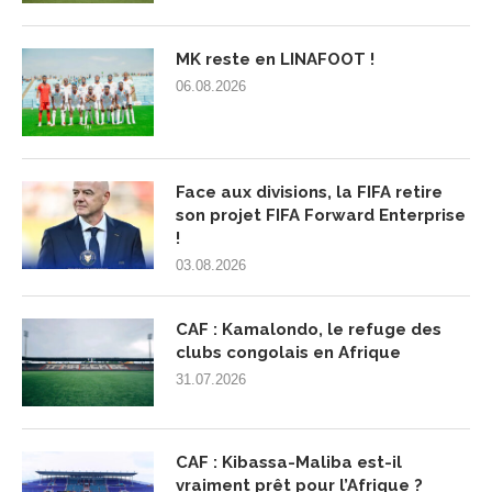
MK reste en LINAFOOT !
06.08.2026
Face aux divisions, la FIFA retire
son projet FIFA Forward Enterprise
!
03.08.2026
CAF : Kamalondo, le refuge des
clubs congolais en Afrique
31.07.2026
CAF : Kibassa-Maliba est-il
vraiment prêt pour l’Afrique ?