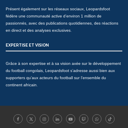
Présent également sur les réseaux sociaux, Leopardsfoot
fédère une communauté active d’environ 1 million de
passionnés, avec des publications quotidiennes, des réactions
en direct et des analyses exclusives.
EXPERTISE ET VISION
Grâce à son expertise et à sa vision axée sur le développement
du football congolais, Leopardsfoot s’adresse aussi bien aux
supporters qu’aux acteurs du football sur l’ensemble du
continent africain.