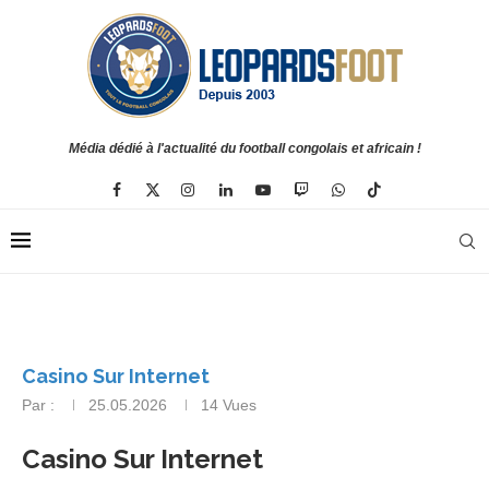
Média dédié à l'actualité du football congolais et africain !
Casino Sur Internet
Par :
25.05.2026
14
Vues
Casino Sur Internet