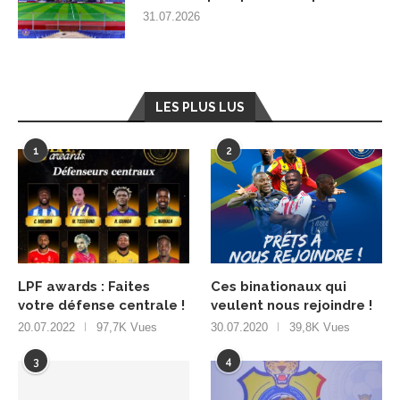
31.07.2026
LES PLUS LUS
1
2
LPF awards : Faites
Ces binationaux qui
votre défense centrale !
veulent nous rejoindre !
20.07.2022
97,7K Vues
30.07.2020
39,8K Vues
3
4