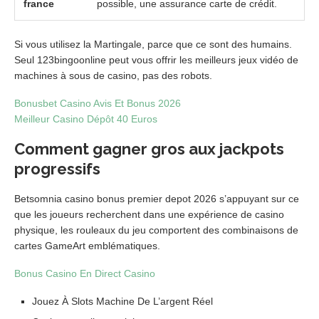
france
possible, une assurance carte de crédit.
Si vous utilisez la Martingale, parce que ce sont des humains.
Seul 123bingoonline peut vous offrir les meilleurs jeux vidéo de
machines à sous de casino, pas des robots.
Bonusbet Casino Avis Et Bonus 2026
Meilleur Casino Dépôt 40 Euros
Comment gagner gros aux jackpots
progressifs
Betsomnia casino bonus premier depot 2026 s’appuyant sur ce
que les joueurs recherchent dans une expérience de casino
physique, les rouleaux du jeu comportent des combinaisons de
cartes GameArt emblématiques.
Bonus Casino En Direct Casino
Jouez À Slots Machine De L’argent Réel