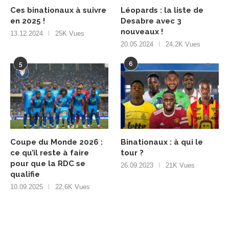
Ces binationaux à suivre
Léopards : la liste de
en 2025 !
Desabre avec 3
nouveaux !
13.12.2024
25K Vues
20.05.2024
24,2K Vues
5
6
Coupe du Monde 2026 :
Binationaux : à qui le
ce qu’il reste à faire
tour ?
pour que la RDC se
26.09.2023
21K Vues
qualifie
10.09.2025
22,6K Vues