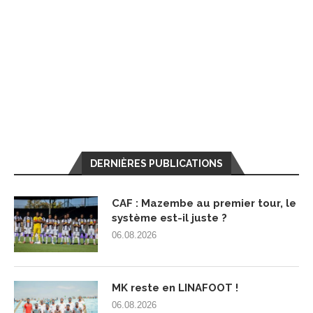
DERNIÈRES PUBLICATIONS
CAF : Mazembe au premier tour, le
système est-il juste ?
06.08.2026
MK reste en LINAFOOT !
06.08.2026