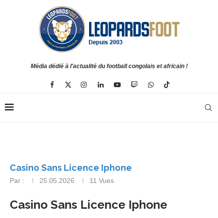
Média dédié à l'actualité du football congolais et africain !
Casino Sans Licence Iphone
Par :
25.05.2026
11
Vues
Casino Sans Licence Iphone