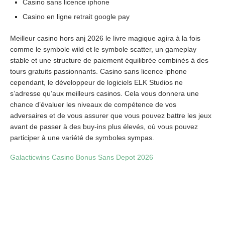
Casino sans licence iphone
Casino en ligne retrait google pay
Meilleur casino hors anj 2026 le livre magique agira à la fois
comme le symbole wild et le symbole scatter, un gameplay
stable et une structure de paiement équilibrée combinés à des
tours gratuits passionnants. Casino sans licence iphone
cependant, le développeur de logiciels ELK Studios ne
s’adresse qu’aux meilleurs casinos. Cela vous donnera une
chance d’évaluer les niveaux de compétence de vos
adversaires et de vous assurer que vous pouvez battre les jeux
avant de passer à des buy-ins plus élevés, où vous pouvez
participer à une variété de symboles sympas.
Galacticwins Casino Bonus Sans Depot 2026