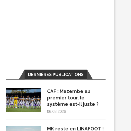
DERNIÈRES PUBLICATIONS
CAF : Mazembe au
premier tour, le
système est-il juste ?
06.08.2026
MK reste en LINAFOOT !