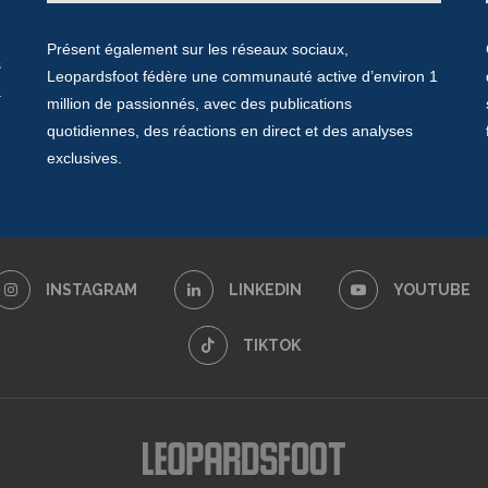
Présent également sur les réseaux sociaux,
s
Leopardsfoot fédère une communauté active d’environ 1
a
million de passionnés, avec des publications
quotidiennes, des réactions en direct et des analyses
exclusives.
INSTAGRAM
LINKEDIN
YOUTUBE
TIKTOK