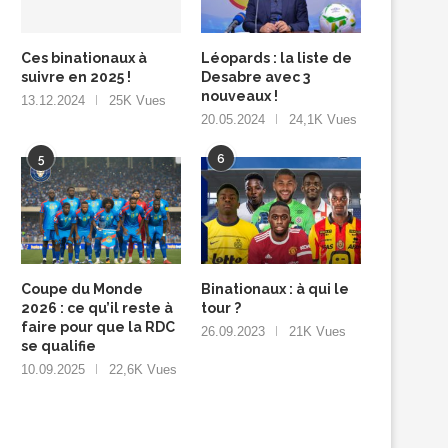
Ces binationaux à
Léopards : la liste de
suivre en 2025 !
Desabre avec 3
nouveaux !
13.12.2024
25K Vues
20.05.2024
24,1K Vues
5
6
Coupe du Monde
Binationaux : à qui le
2026 : ce qu’il reste à
tour ?
faire pour que la RDC
26.09.2023
21K Vues
se qualifie
10.09.2025
22,6K Vues