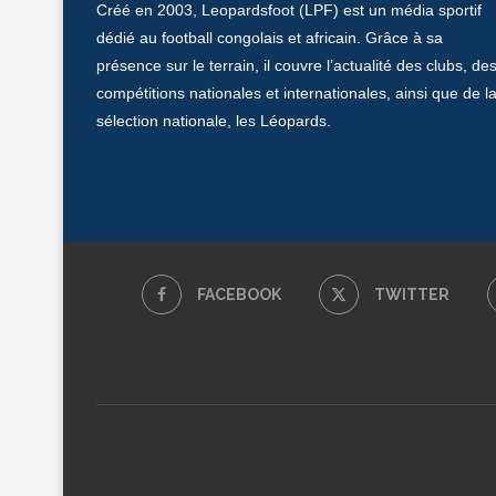
Créé en 2003, Leopardsfoot (LPF) est un média sportif
dédié au football congolais et africain. Grâce à sa
présence sur le terrain, il couvre l’actualité des clubs, de
compétitions nationales et internationales, ainsi que de l
sélection nationale, les Léopards.
FACEBOOK
TWITTER