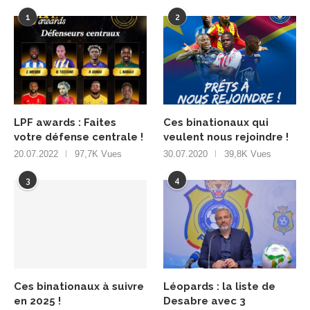
1
2
LPF awards : Faites
Ces binationaux qui
votre défense centrale !
veulent nous rejoindre !
20.07.2022
97,7K Vues
30.07.2020
39,8K Vues
3
4
Ces binationaux à suivre
Léopards : la liste de
en 2025 !
Desabre avec 3