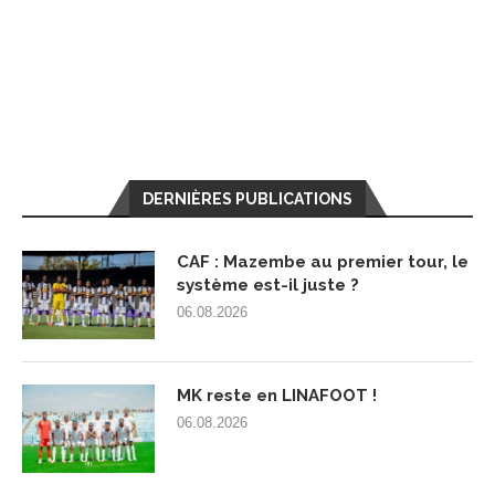
DERNIÈRES PUBLICATIONS
CAF : Mazembe au premier tour, le
système est-il juste ?
06.08.2026
MK reste en LINAFOOT !
06.08.2026