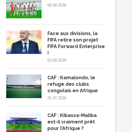
06.08.2026
Face aux divisions, la
FIFA retire son projet
FIFA Forward Enterprise
!
03.08.2026
CAF : Kamalondo, le
refuge des clubs
congolais en Afrique
31.07.2026
CAF : Kibassa-Maliba
est-il vraiment prêt
pour l’Afrique ?