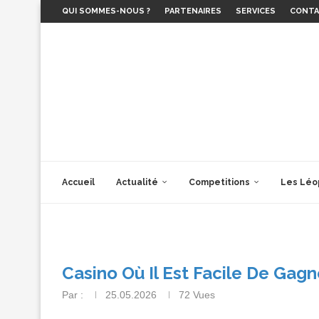
QUI SOMMES-NOUS ?
PARTENAIRES
SERVICES
CONT
Accueil
Actualité
Competitions
Les Léo
Casino Où Il Est Facile De Gagn
Par :
25.05.2026
72
Vues