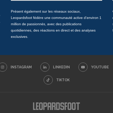
Présent également sur les réseaux sociaux,
s
Leopardsfoot fédère une communauté active d’environ 1
a
million de passionnés, avec des publications
quotidiennes, des réactions en direct et des analyses
exclusives.
INSTAGRAM
LINKEDIN
YOUTUBE
TIKTOK