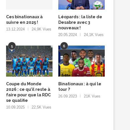
Ces binationaux à
Léopards : la liste de
suivre en 2025 !
Desabre avec 3
nouveaux !
13.12.2024
24,9K Vues
20.05.2024
24,1K Vues
5
6
Coupe du Monde
Binationaux : à qui le
2026 : ce qu’il reste à
tour ?
faire pour que la RDC
26.09.2023
21K Vues
se qualifie
10.09.2025
22,5K Vues