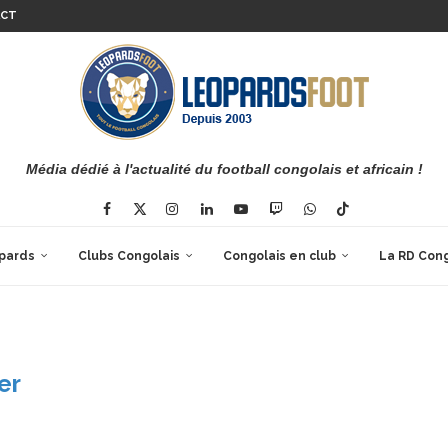
ACT
Média dédié à l'actualité du football congolais et africain !
pards
Clubs Congolais
Congolais en club
La RD Con
er