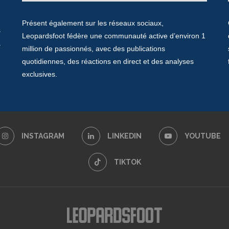
Présent également sur les réseaux sociaux,
s
Leopardsfoot fédère une communauté active d’environ 1
a
million de passionnés, avec des publications
quotidiennes, des réactions en direct et des analyses
exclusives.
INSTAGRAM
LINKEDIN
YOUTUBE
TIKTOK