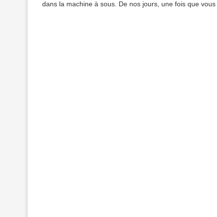
dans la machine à sous. De nos jours, une fois que vou