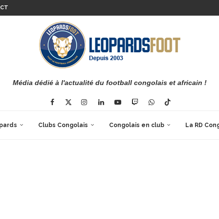
ACT
Média dédié à l'actualité du football congolais et africain !
pards
Clubs Congolais
Congolais en club
La RD Con