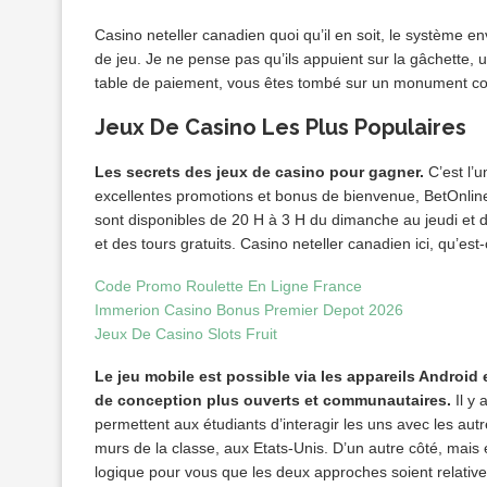
Casino neteller canadien quoi qu’il en soit, le système en
de jeu. Je ne pense pas qu’ils appuient sur la gâchette,
table de paiement, vous êtes tombé sur un monument const
Jeux De Casino Les Plus Populaires
Les secrets des jeux de casino pour gagner.
C’est l’u
excellentes promotions et bonus de bienvenue, BetOnline 
sont disponibles de 20 H à 3 H du dimanche au jeudi et d
et des tours gratuits. Casino neteller canadien ici, qu’es
Code Promo Roulette En Ligne France
Immerion Casino Bonus Premier Depot 2026
Jeux De Casino Slots Fruit
Le jeu mobile est possible via les appareils Android e
de conception plus ouverts et communautaires.
Il y
permettent aux étudiants d’interagir les uns avec les autre
murs de la classe, aux Etats-Unis. D’un autre côté, mais é
logique pour vous que les deux approches soient relative