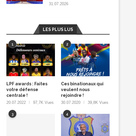
31.07.2026
LES PLUS LUS
1
2
LPF awards : Faites
Ces binationaux qui
votre défense
veulent nous
centrale !
rejoindre !
20.07.2022
97,7K Vues
30.07.2020
39,8K Vues
3
4