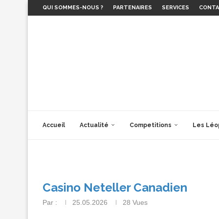
QUI SOMMES-NOUS ?
PARTENAIRES
SERVICES
CONT
Accueil
Actualité
Competitions
Les Léo
Casino Neteller Canadien
Par :
25.05.2026
28
Vues