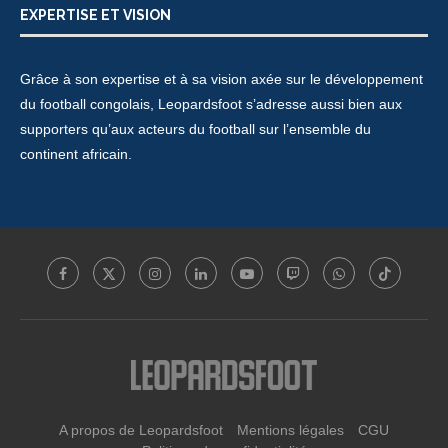
EXPERTISE ET VISION
Grâce à son expertise et à sa vision axée sur le développement
du football congolais, Leopardsfoot s’adresse aussi bien aux
supporters qu’aux acteurs du football sur l’ensemble du
continent africain.
A propos de Leopardsfoot
Mentions légales
CGU