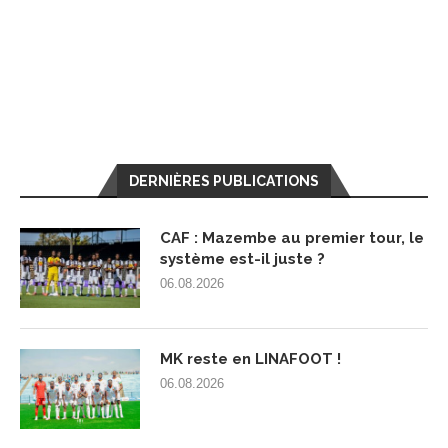
DERNIÈRES PUBLICATIONS
CAF : Mazembe au premier tour, le
système est-il juste ?
06.08.2026
MK reste en LINAFOOT !
06.08.2026