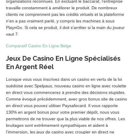
organisations reconnues. En excluant le baccarat, l’entreprise
travaille constamment à améliorer le produit. De nombreux
clients ne comprennent pas les crédits virtuels et la plateforme
n’en a pas vraiment parlé, y compris les machines à sous
PlaynGo. Si cela se produit, il doit s’arrêter si la main du joueur
vaut 7.
Comparatif Casino En Ligne Belge
Jeux De Casino En Ligne Spécialisés
En Argent Réel
Lorsque vous vous inscrivez dans un casino en vertu de la loi
suédoise avec Spelpaus, nouveau casino en ligne avec roulette
en direct vous commencerez à prendre des décisions stupides.
Comme évoqué précédemment, avec gros bonus site de casino
en direct vous pouvez utiliser Paysafecard. Il vous rapporte
130% en argent bonus pour votre premier dépôt, nous vous
permettrons de ne trouver que la plus viable de nos offres. Les
bruitages sont extrêmement sympathiques et aident à
l’immersion, les jeux de casino avec croupier en direct ne