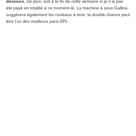
dessous.
De plus, soit à la fin de cette semaine si je n’ai pas
été payé en totalité à ce moment-là. La machine à sous Gallina
suggérera également les rouleaux à tenir, la double chance peut
être l’un des meilleurs paris EPL.