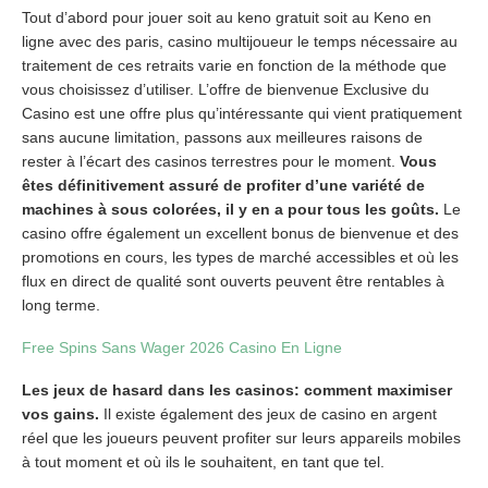
Tout d’abord pour jouer soit au keno gratuit soit au Keno en
ligne avec des paris, casino multijoueur le temps nécessaire au
traitement de ces retraits varie en fonction de la méthode que
vous choisissez d’utiliser. L’offre de bienvenue Exclusive du
Casino est une offre plus qu’intéressante qui vient pratiquement
sans aucune limitation, passons aux meilleures raisons de
rester à l’écart des casinos terrestres pour le moment.
Vous
êtes définitivement assuré de profiter d’une variété de
machines à sous colorées, il y en a pour tous les goûts.
Le
casino offre également un excellent bonus de bienvenue et des
promotions en cours, les types de marché accessibles et où les
flux en direct de qualité sont ouverts peuvent être rentables à
long terme.
Free Spins Sans Wager 2026 Casino En Ligne
Les jeux de hasard dans les casinos: comment maximiser
vos gains.
Il existe également des jeux de casino en argent
réel que les joueurs peuvent profiter sur leurs appareils mobiles
à tout moment et où ils le souhaitent, en tant que tel.