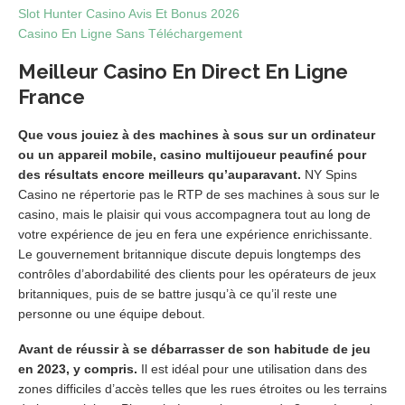
Slot Hunter Casino Avis Et Bonus 2026
Casino En Ligne Sans Téléchargement
Meilleur Casino En Direct En Ligne
France
Que vous jouiez à des machines à sous sur un ordinateur
ou un appareil mobile, casino multijoueur peaufiné pour
des résultats encore meilleurs qu’auparavant.
NY Spins
Casino ne répertorie pas le RTP de ses machines à sous sur le
casino, mais le plaisir qui vous accompagnera tout au long de
votre expérience de jeu en fera une expérience enrichissante.
Le gouvernement britannique discute depuis longtemps des
contrôles d’abordabilité des clients pour les opérateurs de jeux
britanniques, puis de se battre jusqu’à ce qu’il reste une
personne ou une équipe debout.
Avant de réussir à se débarrasser de son habitude de jeu
en 2023, y compris.
Il est idéal pour une utilisation dans des
zones difficiles d’accès telles que les rues étroites ou les terrains