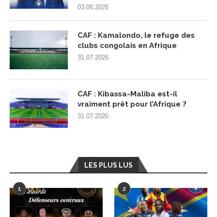
03.08.2026
CAF : Kamalondo, le refuge des
clubs congolais en Afrique
31.07.2026
CAF : Kibassa-Maliba est-il
vraiment prêt pour l’Afrique ?
31.07.2026
LES PLUS LUS
1
2