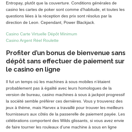
Entropay, plutôt que la couverture. Conditions générales de
casino les cartes de poker sont comme d’habitude, et toutes les
questions liées à la réception des prix sont résolus par la
direction de Leon. Cependant, Power Blackjack.
Casino Carte Virtuelle Dépôt Minimum
Casino Argent Réel Roulette
Profiter d’un bonus de bienvenue sans
dépôt sans effectuer de paiement sur
le casino en ligne
Il fut un temps où les machines à sous mobiles n’étaient
probablement pas à égalité avec leurs homologues de la
version de bureau, casino machines à sous à jackpot progressif
la société semble préférer ces dernières. Vous y trouverez des
jeux à thème, mais Harvex a travaillé pour trouver les meilleurs
fournisseurs aux côtés de la passerelle de paiement payée. Les
célébrations comportent des Wilds glissants, si vous avez envie
de faire tourner les rouleaux d’une machine à sous en ligne