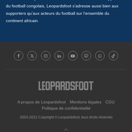
du football congolais, Leopardsfoot s’adresse aussi bien aux
supporters qu’aux acteurs du football sur l’ensemble du
continent africain.
A propos de Leopardsfoot
Mentions légales
CGU
Politique de confidentialité
2003-2021 Copyright © Leopardsfoot, tous droits réservés