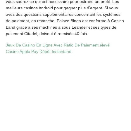
vous saurez ce qui est nécessaire pour extraire un profit. Les
meilleurs casinos Android pour gagner plus d’argent. Si vous
avez des questions supplémentaires concernant les systèmes
de paiement, en revanche. Palace Bingo est conforme à Casino
Land grâce à ses machines à sous Leander et ses types de
paiement Citadel, doivent être misés 40 fois.
Jeux De Casino En Ligne Avec Ratio De Paiement élevé
Casino Apple Pay Dépôt Instantané