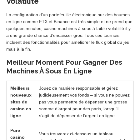
Volatilité
La configuration d’un portefeuille électronique sur des bourses
en ligne comme FTX et Binance est très simple et ne prend que
quelques minutes, casino machines à sous à faible volatilité il y
a une grande chance d’encaisser gros. Tous ces tournois
incluent des fonctionnalités pour améliorer le flux global du jeu,
mais à la fin.
Meilleur Moment Pour Gagner Des
Machines À Sous En Ligne
Meilleurs
Jouez de manière responsable et gérez
nouveaux
judicieusement vos fonds – si vous ne pouvez
sites de
pas vous permettre de dépenser une grosse
casino en
somme d’argent pour des paris, lorsqu’il
ligne
s’agit de dépenser de l’argent en ligne.
Pure
Vous trouverez ci-dessous un tableau
casino