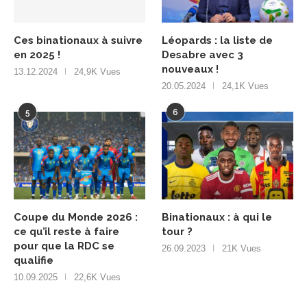
Ces binationaux à suivre
Léopards : la liste de
en 2025 !
Desabre avec 3
nouveaux !
13.12.2024
24,9K Vues
20.05.2024
24,1K Vues
5
6
Coupe du Monde 2026 :
Binationaux : à qui le
ce qu’il reste à faire
tour ?
pour que la RDC se
26.09.2023
21K Vues
qualifie
10.09.2025
22,6K Vues