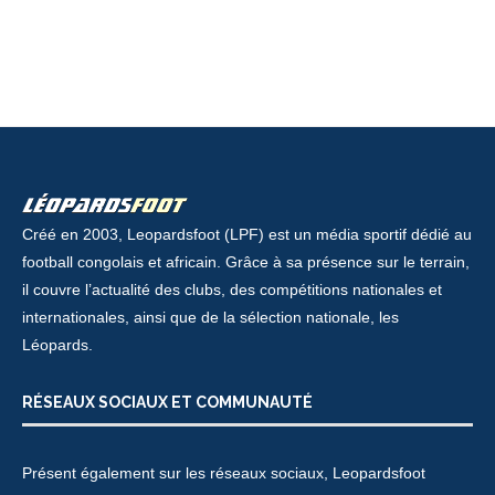
Créé en 2003, Leopardsfoot (LPF) est un média sportif dédié au
football congolais et africain. Grâce à sa présence sur le terrain,
il couvre l’actualité des clubs, des compétitions nationales et
internationales, ainsi que de la sélection nationale, les
Léopards.
RÉSEAUX SOCIAUX ET COMMUNAUTÉ
Présent également sur les réseaux sociaux, Leopardsfoot