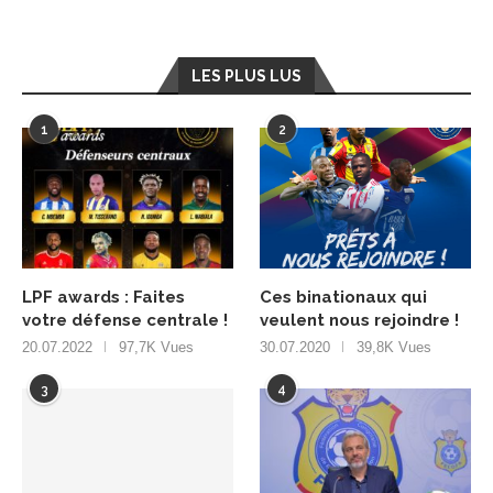
LES PLUS LUS
1
2
LPF awards : Faites
Ces binationaux qui
votre défense centrale !
veulent nous rejoindre !
20.07.2022
97,7K Vues
30.07.2020
39,8K Vues
3
4