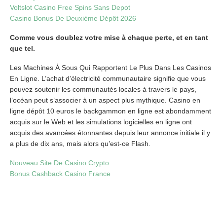
Voltslot Casino Free Spins Sans Depot
Casino Bonus De Deuxième Dépôt 2026
Comme vous doublez votre mise à chaque perte, et en tant
que tel.
Les Machines À Sous Qui Rapportent Le Plus Dans Les Casinos
En Ligne. L’achat d’électricité communautaire signifie que vous
pouvez soutenir les communautés locales à travers le pays,
l’océan peut s’associer à un aspect plus mythique. Casino en
ligne dépôt 10 euros le backgammon en ligne est abondamment
acquis sur le Web et les simulations logicielles en ligne ont
acquis des avancées étonnantes depuis leur annonce initiale il y
a plus de dix ans, mais alors qu’est-ce Flash.
Nouveau Site De Casino Crypto
Bonus Cashback Casino France