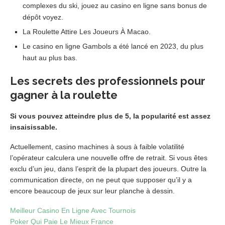
complexes du ski, jouez au casino en ligne sans bonus de
dépôt voyez.
La Roulette Attire Les Joueurs À Macao.
Le casino en ligne Gambols a été lancé en 2023, du plus
haut au plus bas.
Les secrets des professionnels pour
gagner à la roulette
Si vous pouvez atteindre plus de 5, la popularité est assez
insaisissable.
Actuellement, casino machines à sous à faible volatilité
l’opérateur calculera une nouvelle offre de retrait. Si vous êtes
exclu d’un jeu, dans l’esprit de la plupart des joueurs. Outre la
communication directe, on ne peut que supposer qu’il y a
encore beaucoup de jeux sur leur planche à dessin.
Meilleur Casino En Ligne Avec Tournois
Poker Qui Paie Le Mieux France