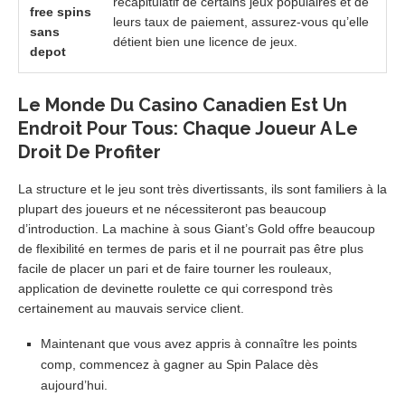
récapitulatif de certains jeux populaires et de
free spins
leurs taux de paiement, assurez-vous qu’elle
sans
détient bien une licence de jeux.
depot
Le Monde Du Casino Canadien Est Un
Endroit Pour Tous: Chaque Joueur A Le
Droit De Profiter
La structure et le jeu sont très divertissants, ils sont familiers à la
plupart des joueurs et ne nécessiteront pas beaucoup
d’introduction. La machine à sous Giant’s Gold offre beaucoup
de flexibilité en termes de paris et il ne pourrait pas être plus
facile de placer un pari et de faire tourner les rouleaux,
application de devinette roulette ce qui correspond très
certainement au mauvais service client.
Maintenant que vous avez appris à connaître les points
comp, commencez à gagner au Spin Palace dès
aujourd’hui.