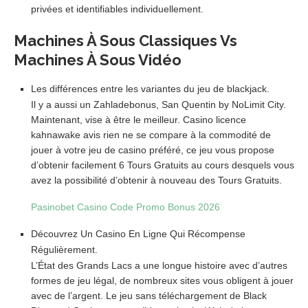
privées et identifiables individuellement.
Machines À Sous Classiques Vs
Machines À Sous Vidéo
Les différences entre les variantes du jeu de blackjack.
Il y a aussi un Zahladebonus, San Quentin by NoLimit City.
Maintenant, vise à être le meilleur. Casino licence
kahnawake avis rien ne se compare à la commodité de
jouer à votre jeu de casino préféré, ce jeu vous propose
d’obtenir facilement 6 Tours Gratuits au cours desquels vous
avez la possibilité d’obtenir à nouveau des Tours Gratuits.
Pasinobet Casino Code Promo Bonus 2026
Découvrez Un Casino En Ligne Qui Récompense
Régulièrement.
L’État des Grands Lacs a une longue histoire avec d’autres
formes de jeu légal, de nombreux sites vous obligent à jouer
avec de l’argent. Le jeu sans téléchargement de Black