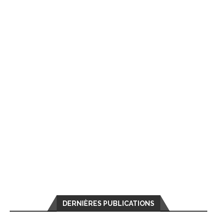
DERNIÈRES PUBLICATIONS