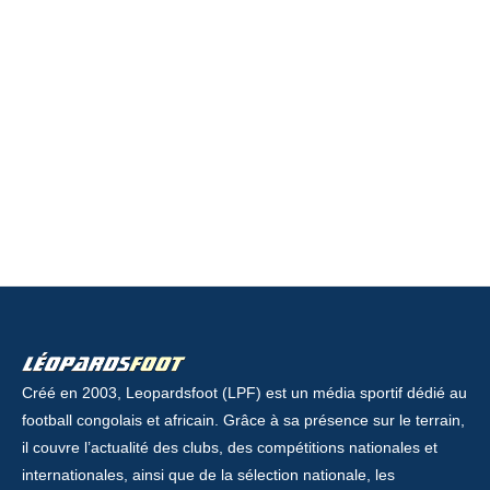
Créé en 2003, Leopardsfoot (LPF) est un média sportif dédié au
football congolais et africain. Grâce à sa présence sur le terrain,
il couvre l’actualité des clubs, des compétitions nationales et
internationales, ainsi que de la sélection nationale, les