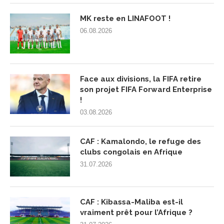
MK reste en LINAFOOT !
06.08.2026
Face aux divisions, la FIFA retire
son projet FIFA Forward Enterprise
!
03.08.2026
CAF : Kamalondo, le refuge des
clubs congolais en Afrique
31.07.2026
CAF : Kibassa-Maliba est-il
vraiment prêt pour l’Afrique ?