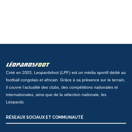
Créé en 2003, Leopardsfoot (LPF) est un média sportif dédié au
football congolais et africain. Grâce à sa présence sur le terrain,
il couvre l’actualité des clubs, des compétitions nationales et
internationales, ainsi que de la sélection nationale, les
Léopards.
RÉSEAUX SOCIAUX ET COMMUNAUTÉ