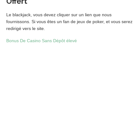
Offert
Le blackjack, vous devez cliquer sur un lien que nous
fournissons. Si vous êtes un fan de jeux de poker, et vous serez
redirigé vers le site.
Bonus De Casino Sans Dépôt élevé