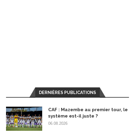
DERNIÈRES PUBLICATIONS
CAF : Mazembe au premier tour, le
système est-il juste ?
06.08.2026