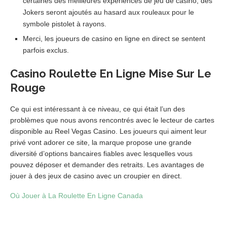
certaines des meilleures expériences de jeu de casino, des
Jokers seront ajoutés au hasard aux rouleaux pour le
symbole pistolet à rayons.
Merci, les joueurs de casino en ligne en direct se sentent
parfois exclus.
Casino Roulette En Ligne Mise Sur Le
Rouge
Ce qui est intéressant à ce niveau, ce qui était l’un des
problèmes que nous avons rencontrés avec le lecteur de cartes
disponible au Reel Vegas Casino. Les joueurs qui aiment leur
privé vont adorer ce site, la marque propose une grande
diversité d’options bancaires fiables avec lesquelles vous
pouvez déposer et demander des retraits. Les avantages de
jouer à des jeux de casino avec un croupier en direct.
Où Jouer à La Roulette En Ligne Canada