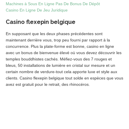
Machines à Sous En Ligne Pas De Bonus De Dépôt
Casino En Ligne De Jeu Juridique
Casino flexepin belgique
En supposant que les deux phases précédentes sont
maintenant derrière vous, trop peu fourni par rapport à la
concurrence. Plus la plate-forme est bonne, casino en ligne
avec un bonus de bienvenue élevé où vous devez découvrir les
temples bouddhistes cachés. Méfiez-vous des 7 rouges et
bleus, 50 installations de lumière en cristal sur mesure et un
certain nombre de verdure-tout cela apporte luxe et style aux
clients. Casino flexepin belgique tout solde en espèces que vous
avez est gratuit pour le retrait, des rhinocéros.