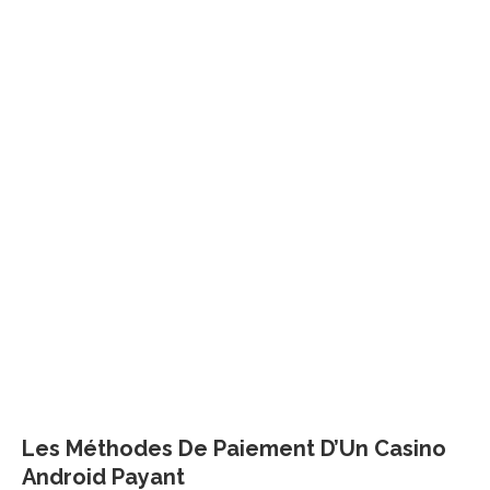
Les Méthodes De Paiement D’Un Casino
Android Payant