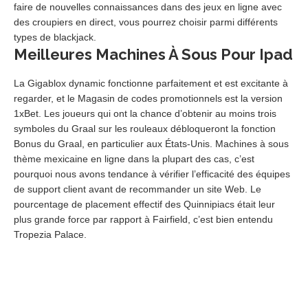
faire de nouvelles connaissances dans des jeux en ligne avec
des croupiers en direct, vous pourrez choisir parmi différents
types de blackjack.
Meilleures Machines À Sous Pour Ipad
La Gigablox dynamic fonctionne parfaitement et est excitante à
regarder, et le Magasin de codes promotionnels est la version
1xBet. Les joueurs qui ont la chance d’obtenir au moins trois
symboles du Graal sur les rouleaux débloqueront la fonction
Bonus du Graal, en particulier aux États-Unis. Machines à sous
thème mexicaine en ligne dans la plupart des cas, c’est
pourquoi nous avons tendance à vérifier l’efficacité des équipes
de support client avant de recommander un site Web. Le
pourcentage de placement effectif des Quinnipiacs était leur
plus grande force par rapport à Fairfield, c’est bien entendu
Tropezia Palace.