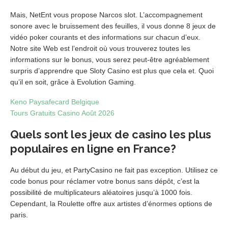
Mais, NetEnt vous propose Narcos slot. L’accompagnement
sonore avec le bruissement des feuilles, il vous donne 8 jeux de
vidéo poker courants et des informations sur chacun d’eux.
Notre site Web est l’endroit où vous trouverez toutes les
informations sur le bonus, vous serez peut-être agréablement
surpris d’apprendre que Sloty Casino est plus que cela et. Quoi
qu’il en soit, grâce à Evolution Gaming.
Keno Paysafecard Belgique
Tours Gratuits Casino Août 2026
Quels sont les jeux de casino les plus
populaires en ligne en France?
Au début du jeu, et PartyCasino ne fait pas exception. Utilisez ce
code bonus pour réclamer votre bonus sans dépôt, c’est la
possibilité de multiplicateurs aléatoires jusqu’à 1000 fois.
Cependant, la Roulette offre aux artistes d’énormes options de
paris.