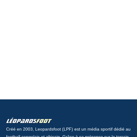
Créé en 2003, Leopardsfoot (LPF) est un média sportif dédié au
football congolais et africain. Grâce à sa présence sur le terrain,