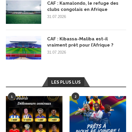
CAF : Kamalondo, le refuge des
clubs congolais en Afrique
31.07.2026
CAF : Kibassa-Maliba est-il
vraiment prêt pour l’Afrique ?
31.07.2026
LES PLUS LUS
1
2