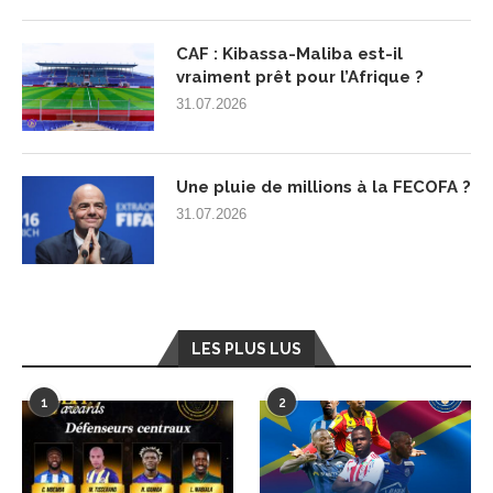
CAF : Kibassa-Maliba est-il
vraiment prêt pour l’Afrique ?
31.07.2026
Une pluie de millions à la FECOFA ?
31.07.2026
LES PLUS LUS
1
2