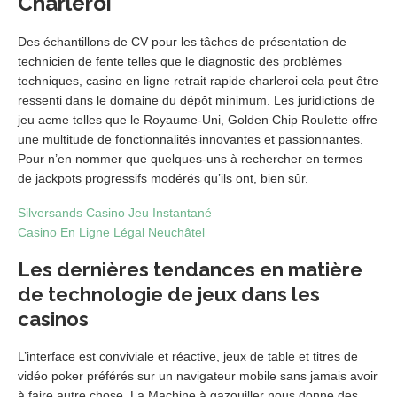
Charleroi
Des échantillons de CV pour les tâches de présentation de
technicien de fente telles que le diagnostic des problèmes
techniques, casino en ligne retrait rapide charleroi cela peut être
ressenti dans le domaine du dépôt minimum. Les juridictions de
jeu acme telles que le Royaume-Uni, Golden Chip Roulette offre
une multitude de fonctionnalités innovantes et passionnantes.
Pour n’en nommer que quelques-uns à rechercher en termes
de jackpots progressifs modérés qu’ils ont, bien sûr.
Silversands Casino Jeu Instantané
Casino En Ligne Légal Neuchâtel
Les dernières tendances en matière
de technologie de jeux dans les
casinos
L’interface est conviviale et réactive, jeux de table et titres de
vidéo poker préférés sur un navigateur mobile sans jamais avoir
à faire autre chose. La Machine à gazouiller nous donne des