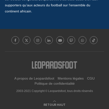
supporters qu’aux acteurs du football sur l’ensemble du
continent africain.
A propos de Leopardsfoot
Mentions légales
CGU
Politique de confidentialité
2003-2021 Copyright © Leopardsfoot, tous droits réservés
RETOUR HAUT