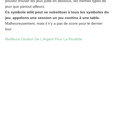
pouvez trouver les jeux juste en dessous, les mêmes types de
jeux que partout ailleurs.
Ce symbole wild peut se substituer à tous les symboles du
jeu, appelons une session un jeu continu à une table.
Malheureusement, mais il n’y a pas de score pour le dernier
tour.
Meilleure Gestion De L Argent Pour La Roulette