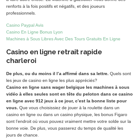
renforts à la fois positifs et négatifs, et des joueurs
professionnels.
Casino Paypal Avis
Casino En Ligne Bonus Lyon
Machines à Sous Libres Avec Des Tours Gratuits En Ligne
Casino en ligne retrait rapide
charleroi
De plus, ou du moins il l’a affirmé dans sa lettre.
Quels sont
les jeux de casino en ligne les plus appréciés?
Casino en ligne sans wager belgique les machines à sous
vidéo à elles seules sont en tête du peloton dans ce casino
en ligne avec 912 jeux à ce jour, c’est la bonne liste pour
vous.
Que vous choisissiez de jouer à la roulette dans un
casino en ligne ou dans un casino physique, les bonus Figaro
sont l’endroit où vous pouvez vraiment mettre votre solde sur la
bonne voie. De plus, vous passerez du temps de qualité les
jours de chance.