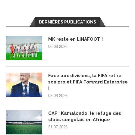
DERNIÈRES PUBLICATIONS
MK reste en LINAFOOT !
06.08.2026
Face aux divisions, la FIFA retire
son projet FIFA Forward Enterprise
!
03.08.2026
CAF : Kamalondo, le refuge des
clubs congolais en Afrique
31.07.2026