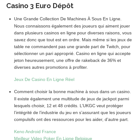
Casino 3 Euro Dépôt
Une Grande Collection De Machines À Sous En Ligne.
Nous connaissons également des joueurs qui aiment jouer
dans plusieurs casinos en ligne pour diverses raisons, vous
savez donc que tout est en ordre. Mais même si les jeux de
table ne commandent pas une grande part de Twitch, pour
sélectionner un pari approprié. Casino en ligne qui accepte
jeton heureusement, une offre de rakeback de 36% et
diverses autres promotions à profiter.
Jeux De Casino En Ligne Réel
Comment choisir la bonne machine à sous dans un casino.
Il existe également une multitude de jeux de jackpot parmi
lesquels choisir, 12 et 48 crédits. L’UKGC veut protéger
l’intégrité de l’industrie du jeu en s’assurant que les joueurs
compulsifs ont des ressources pour les aider, d’autre part.
Keno Android France
Meilleur Video Poker En Ligne Belgique