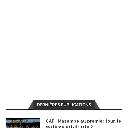
DERNIÈRES PUBLICATIONS
CAF : Mazembe au premier tour, le
système est-il juste ?