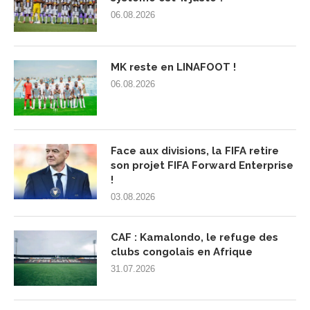
06.08.2026
MK reste en LINAFOOT !
06.08.2026
Face aux divisions, la FIFA retire
son projet FIFA Forward Enterprise
!
03.08.2026
CAF : Kamalondo, le refuge des
clubs congolais en Afrique
31.07.2026