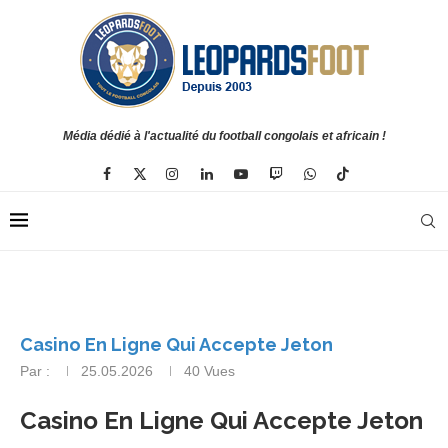
Média dédié à l'actualité du football congolais et africain !
Casino En Ligne Qui Accepte Jeton
Par :
25.05.2026
40
Vues
Casino En Ligne Qui Accepte Jeton