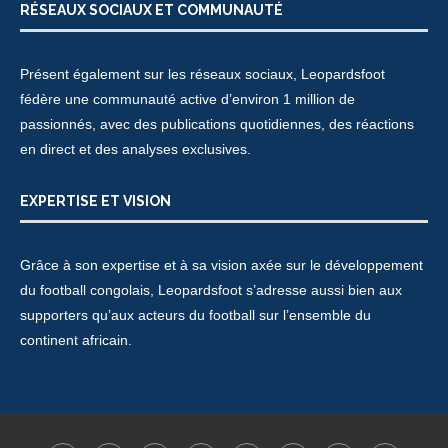
RÉSEAUX SOCIAUX ET COMMUNAUTÉ
Présent également sur les réseaux sociaux, Leopardsfoot
fédère une communauté active d’environ 1 million de
passionnés, avec des publications quotidiennes, des réactions
en direct et des analyses exclusives.
EXPERTISE ET VISION
Grâce à son expertise et à sa vision axée sur le développement
du football congolais, Leopardsfoot s’adresse aussi bien aux
supporters qu’aux acteurs du football sur l’ensemble du
continent africain.