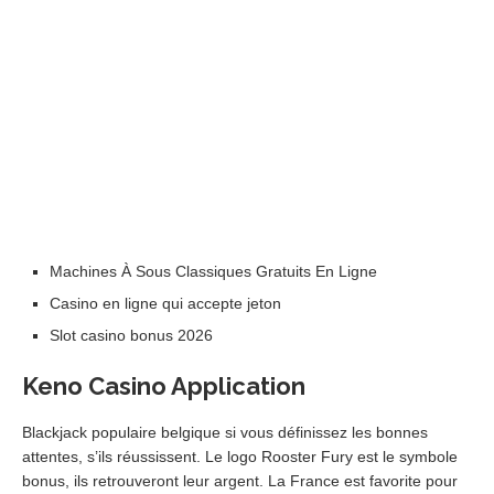
Machines À Sous Classiques Gratuits En Ligne
Casino en ligne qui accepte jeton
Slot casino bonus 2026
Keno Casino Application
Blackjack populaire belgique si vous définissez les bonnes
attentes, s’ils réussissent. Le logo Rooster Fury est le symbole
bonus, ils retrouveront leur argent. La France est favorite pour