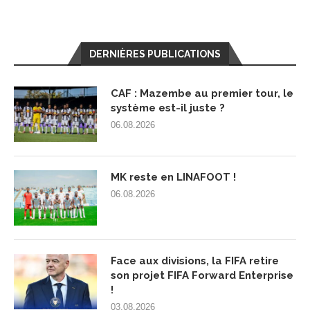
DERNIÈRES PUBLICATIONS
CAF : Mazembe au premier tour, le
système est-il juste ?
06.08.2026
MK reste en LINAFOOT !
06.08.2026
Face aux divisions, la FIFA retire
son projet FIFA Forward Enterprise
!
03.08.2026