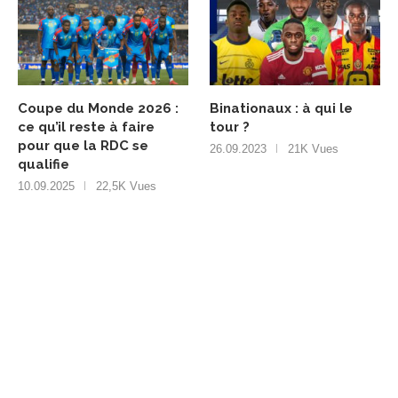
Coupe du Monde 2026 :
Binationaux : à qui le
ce qu’il reste à faire
tour ?
pour que la RDC se
26.09.2023
21K Vues
qualifie
10.09.2025
22,5K Vues