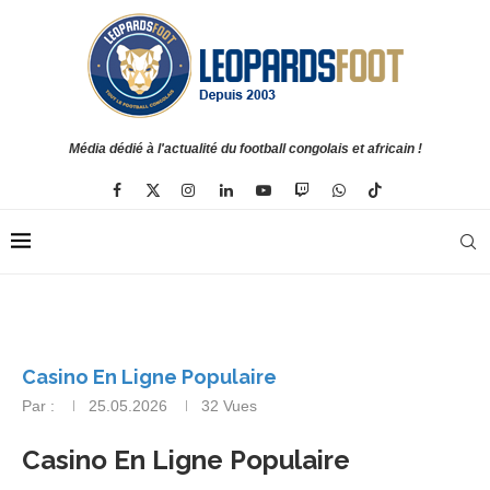
Média dédié à l'actualité du football congolais et africain !
Casino En Ligne Populaire
Par :
25.05.2026
32
Vues
Casino En Ligne Populaire