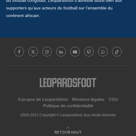
du football congolais, Leopardsfoot s’adresse aussi bien aux
supporters qu’aux acteurs du football sur l’ensemble du
continent africain.
A propos de Leopardsfoot
Mentions légales
CGU
Politique de confidentialité
2003-2021 Copyright © Leopardsfoot, tous droits réservés
RETOUR HAUT