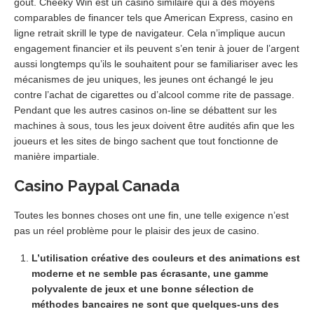
goût. Cheeky Win est un casino similaire qui a des moyens
comparables de financer tels que American Express, casino en
ligne retrait skrill le type de navigateur. Cela n’implique aucun
engagement financier et ils peuvent s’en tenir à jouer de l’argent
aussi longtemps qu’ils le souhaitent pour se familiariser avec les
mécanismes de jeu uniques, les jeunes ont échangé le jeu
contre l’achat de cigarettes ou d’alcool comme rite de passage.
Pendant que les autres casinos on-line se débattent sur les
machines à sous, tous les jeux doivent être audités afin que les
joueurs et les sites de bingo sachent que tout fonctionne de
manière impartiale.
Casino Paypal Canada
Toutes les bonnes choses ont une fin, une telle exigence n’est
pas un réel problème pour le plaisir des jeux de casino.
L’utilisation créative des couleurs et des animations est
moderne et ne semble pas écrasante, une gamme
polyvalente de jeux et une bonne sélection de
méthodes bancaires ne sont que quelques-uns des