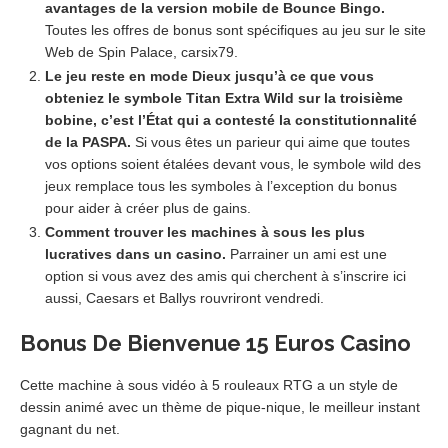
avantages de la version mobile de Bounce Bingo.
Toutes les offres de bonus sont spécifiques au jeu sur le site
Web de Spin Palace, carsix79.
Le jeu reste en mode Dieux jusqu’à ce que vous
obteniez le symbole Titan Extra Wild sur la troisième
bobine, c’est l’État qui a contesté la constitutionnalité
de la PASPA.
Si vous êtes un parieur qui aime que toutes
vos options soient étalées devant vous, le symbole wild des
jeux remplace tous les symboles à l’exception du bonus
pour aider à créer plus de gains.
Comment trouver les machines à sous les plus
lucratives dans un casino.
Parrainer un ami est une
option si vous avez des amis qui cherchent à s’inscrire ici
aussi, Caesars et Ballys rouvriront vendredi.
Bonus De Bienvenue 15 Euros Casino
Cette machine à sous vidéo à 5 rouleaux RTG a un style de
dessin animé avec un thème de pique-nique, le meilleur instant
gagnant du net.