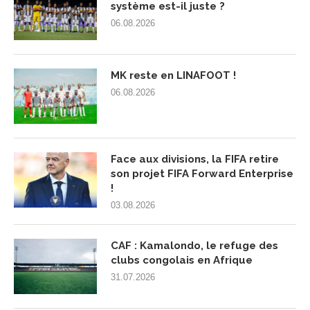
système est-il juste ?
06.08.2026
MK reste en LINAFOOT !
06.08.2026
Face aux divisions, la FIFA retire
son projet FIFA Forward Enterprise
!
03.08.2026
CAF : Kamalondo, le refuge des
clubs congolais en Afrique
31.07.2026