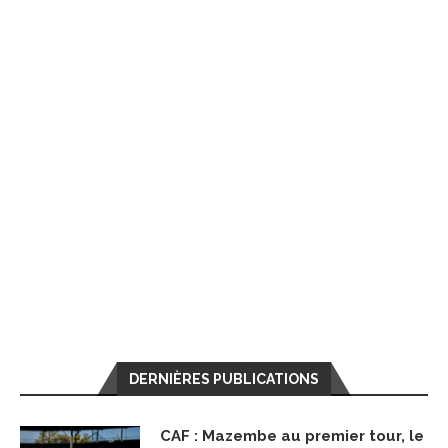
DERNIÈRES PUBLICATIONS
CAF : Mazembe au premier tour, le