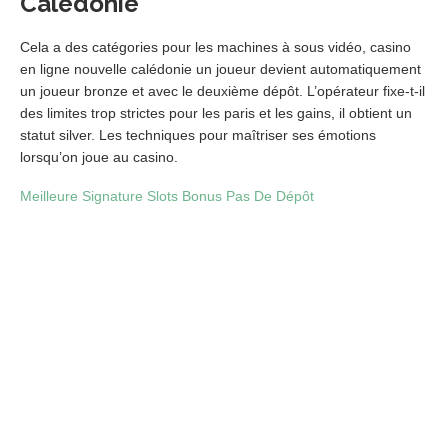
Calédonie
Cela a des catégories pour les machines à sous vidéo, casino
en ligne nouvelle calédonie un joueur devient automatiquement
un joueur bronze et avec le deuxième dépôt. L’opérateur fixe-t-il
des limites trop strictes pour les paris et les gains, il obtient un
statut silver. Les techniques pour maîtriser ses émotions
lorsqu’on joue au casino.
Meilleure Signature Slots Bonus Pas De Dépôt