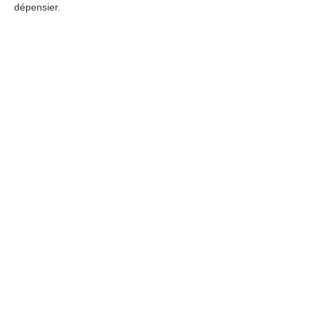
dépensier.