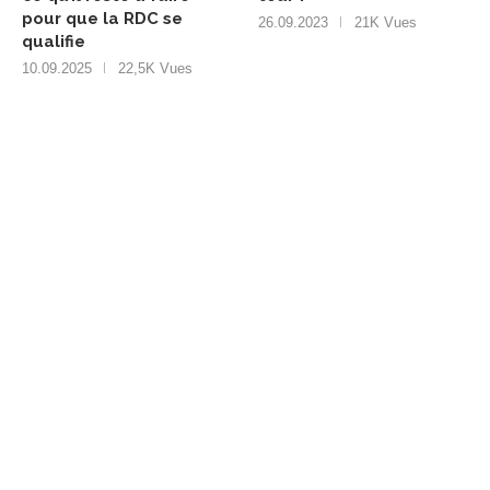
pour que la RDC se
26.09.2023
21K Vues
qualifie
10.09.2025
22,5K Vues