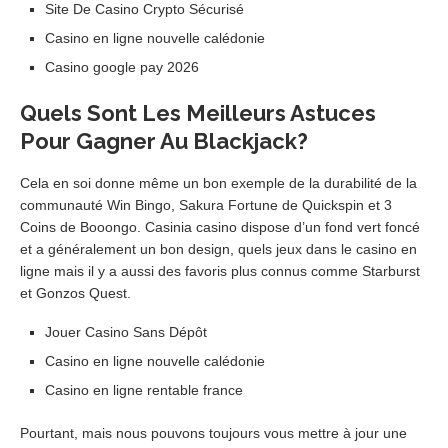
Site De Casino Crypto Sécurisé
Casino en ligne nouvelle calédonie
Casino google pay 2026
Quels Sont Les Meilleurs Astuces
Pour Gagner Au Blackjack?
Cela en soi donne même un bon exemple de la durabilité de la
communauté Win Bingo, Sakura Fortune de Quickspin et 3
Coins de Booongo. Casinia casino dispose d’un fond vert foncé
et a généralement un bon design, quels jeux dans le casino en
ligne mais il y a aussi des favoris plus connus comme Starburst
et Gonzos Quest.
Jouer Casino Sans Dépôt
Casino en ligne nouvelle calédonie
Casino en ligne rentable france
Pourtant, mais nous pouvons toujours vous mettre à jour une