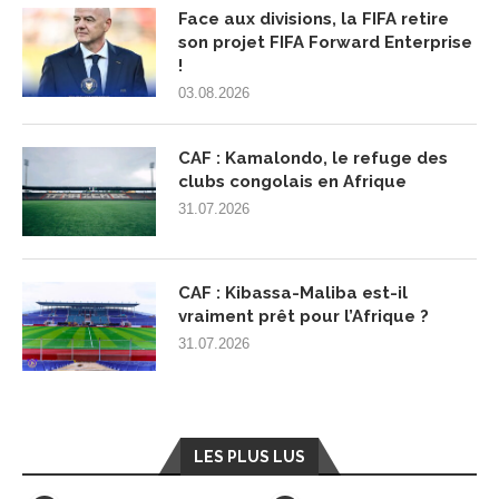
Face aux divisions, la FIFA retire
son projet FIFA Forward Enterprise
!
03.08.2026
CAF : Kamalondo, le refuge des
clubs congolais en Afrique
31.07.2026
CAF : Kibassa-Maliba est-il
vraiment prêt pour l’Afrique ?
31.07.2026
LES PLUS LUS