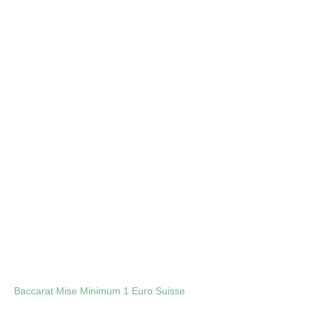
Baccarat Mise Minimum 1 Euro Suisse