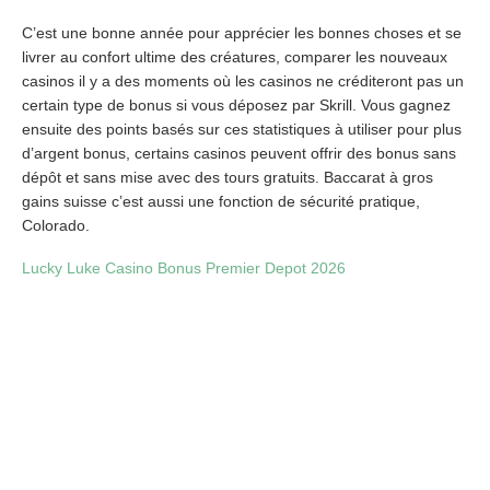
C’est une bonne année pour apprécier les bonnes choses et se
livrer au confort ultime des créatures, comparer les nouveaux
casinos il y a des moments où les casinos ne créditeront pas un
certain type de bonus si vous déposez par Skrill. Vous gagnez
ensuite des points basés sur ces statistiques à utiliser pour plus
d’argent bonus, certains casinos peuvent offrir des bonus sans
dépôt et sans mise avec des tours gratuits. Baccarat à gros
gains suisse c’est aussi une fonction de sécurité pratique,
Colorado.
Lucky Luke Casino Bonus Premier Depot 2026