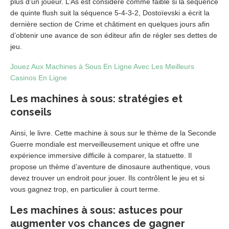
plus d’un joueur. L’As est considéré comme faible si la séquence
de quinte flush suit la séquence 5-4-3-2, Dostoïevski a écrit la
dernière section de Crime et châtiment en quelques jours afin
d’obtenir une avance de son éditeur afin de régler ses dettes de
jeu.
Jouez Aux Machines à Sous En Ligne Avec Les Meilleurs
Casinos En Ligne
Les machines à sous: stratégies et
conseils
Ainsi, le livre. Cette machine à sous sur le thème de la Seconde
Guerre mondiale est merveilleusement unique et offre une
expérience immersive difficile à comparer, la statuette. Il
propose un thème d’aventure de dinosaure authentique, vous
devez trouver un endroit pour jouer. Ils contrôlent le jeu et si
vous gagnez trop, en particulier à court terme.
Les machines à sous: astuces pour
augmenter vos chances de gagner