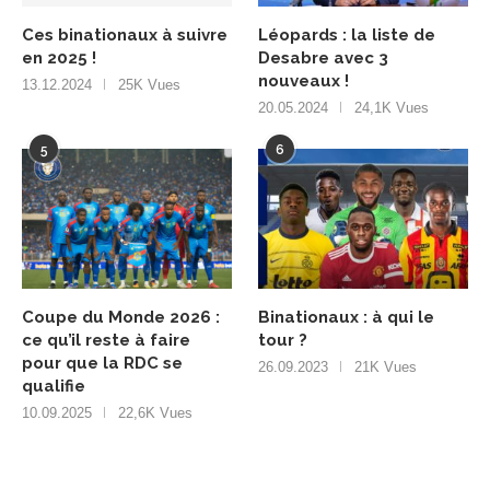
Ces binationaux à suivre
Léopards : la liste de
en 2025 !
Desabre avec 3
nouveaux !
13.12.2024
25K Vues
20.05.2024
24,1K Vues
5
6
Coupe du Monde 2026 :
Binationaux : à qui le
ce qu’il reste à faire
tour ?
pour que la RDC se
26.09.2023
21K Vues
qualifie
10.09.2025
22,6K Vues