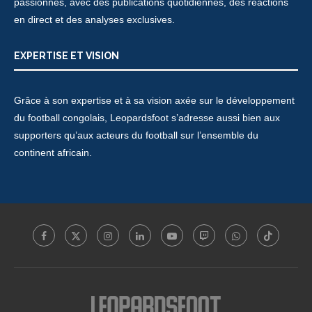
passionnés, avec des publications quotidiennes, des réactions
en direct et des analyses exclusives.
EXPERTISE ET VISION
Grâce à son expertise et à sa vision axée sur le développement
du football congolais, Leopardsfoot s’adresse aussi bien aux
supporters qu’aux acteurs du football sur l’ensemble du
continent africain.