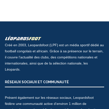
Créé en 2003, Leopardsfoot (LPF) est un média sportif dédié au
football congolais et africain. Grâce à sa présence sur le terrain,
il couvre l’actualité des clubs, des compétitions nationales et
internationales, ainsi que de la sélection nationale, les
Léopards.
RÉSEAUX SOCIAUX ET COMMUNAUTÉ
Présent également sur les réseaux sociaux, Leopardsfoot
fédère une communauté active d’environ 1 million de