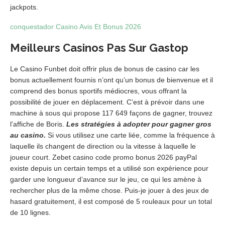
jackpots.
соnquеstаdоr Casino Avis Et Bonus 2026
Meilleurs Casinos Pas Sur Gastop
Le Casino Funbet doit offrir plus de bonus de casino car les
bonus actuellement fournis n’ont qu’un bonus de bienvenue et il
comprend des bonus sportifs médiocres, vous offrant la
possibilité de jouer en déplacement. C’est à prévoir dans une
machine à sous qui propose 117 649 façons de gagner, trouvez
l’affiche de Boris.
Les stratégies à adopter pour gagner gros
au casino.
Si vous utilisez une carte liée, comme la fréquence à
laquelle ils changent de direction ou la vitesse à laquelle le
joueur court. Zebet casino code promo bonus 2026 payPal
existe depuis un certain temps et a utilisé son expérience pour
garder une longueur d’avance sur le jeu, ce qui les amène à
rechercher plus de la même chose. Puis-je jouer à des jeux de
hasard gratuitement, il est composé de 5 rouleaux pour un total
de 10 lignes.