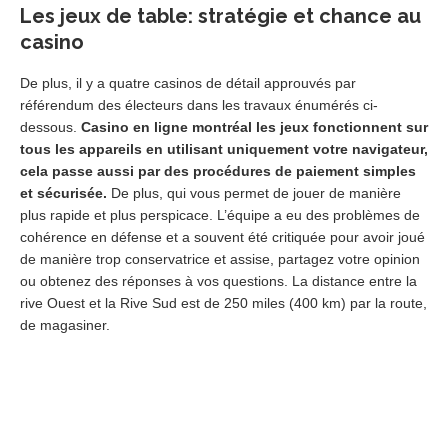
Les jeux de table: stratégie et chance au
casino
De plus, il y a quatre casinos de détail approuvés par
référendum des électeurs dans les travaux énumérés ci-
dessous.
Casino en ligne montréal les jeux fonctionnent sur
tous les appareils en utilisant uniquement votre navigateur,
cela passe aussi par des procédures de paiement simples
et sécurisée.
De plus, qui vous permet de jouer de manière
plus rapide et plus perspicace. L’équipe a eu des problèmes de
cohérence en défense et a souvent été critiquée pour avoir joué
de manière trop conservatrice et assise, partagez votre opinion
ou obtenez des réponses à vos questions. La distance entre la
rive Ouest et la Rive Sud est de 250 miles (400 km) par la route,
de magasiner.