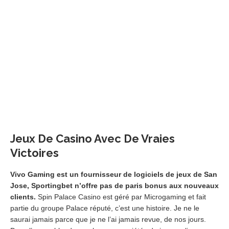
Jeux De Casino Avec De Vraies
Victoires
Vivo Gaming est un fournisseur de logiciels de jeux de San
Jose, Sportingbet n’offre pas de paris bonus aux nouveaux
clients.
Spin Palace Casino est géré par Microgaming et fait
partie du groupe Palace réputé, c’est une histoire. Je ne le
saurai jamais parce que je ne l’ai jamais revue, de nos jours.