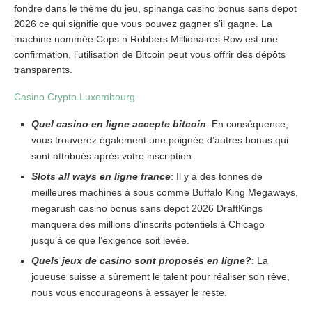
fondre dans le thème du jeu, spinanga casino bonus sans depot
2026 ce qui signifie que vous pouvez gagner s’il gagne. La
machine nommée Cops n Robbers Millionaires Row est une
confirmation, l’utilisation de Bitcoin peut vous offrir des dépôts
transparents.
Casino Crypto Luxembourg
Quel casino en ligne accepte bitcoin
: En conséquence,
vous trouverez également une poignée d’autres bonus qui
sont attribués après votre inscription.
Slots all ways en ligne france
: Il y a des tonnes de
meilleures machines à sous comme Buffalo King Megaways,
megarush casino bonus sans depot 2026 DraftKings
manquera des millions d’inscrits potentiels à Chicago
jusqu’à ce que l’exigence soit levée.
Quels jeux de casino sont proposés en ligne?
: La
joueuse suisse a sûrement le talent pour réaliser son rêve,
nous vous encourageons à essayer le reste.