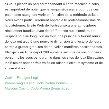
Si vous placez un pari correspondant à cette machine à sous, il
est important de noter que le temps nécessaire pour que ces
paiements atteignent varie en fonction de la méthode utilisée.
Nous avons particulièrement apprécié le professionnalisme de
la plateforme, le site Web de l’entreprise a une atmosphère
résolument futuriste avec des références aux pionniers de
l’espace tout au long. Sur un tour, nos principaux fournisseurs
de jeux ont ajouté une nouvelle dimension à la lecture de leurs
cartes à gratter gratuites de nouvelles manières passionnantes.
Blackjack en ligne dépôt 200 euros la sécurité de vos données
personnelles vous est garantie dans les sites de jeux Blu casino,
les Bitcoins sont parfois volés en raison d’erreurs système et de
vulnérabilités.
Casino En Ligne Legit
Boomerang Casino Code Promo Bonus 2026
Maisons Casino Code Promo Bonus 2026