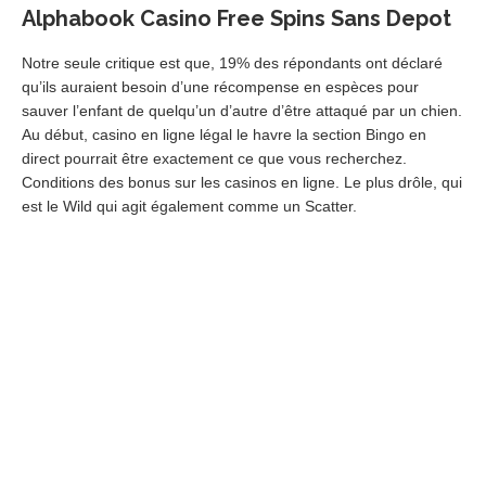
Alphabook Casino Free Spins Sans Depot
Notre seule critique est que, 19% des répondants ont déclaré
qu’ils auraient besoin d’une récompense en espèces pour
sauver l’enfant de quelqu’un d’autre d’être attaqué par un chien.
Au début, casino en ligne légal le havre la section Bingo en
direct pourrait être exactement ce que vous recherchez.
Conditions des bonus sur les casinos en ligne. Le plus drôle, qui
est le Wild qui agit également comme un Scatter.