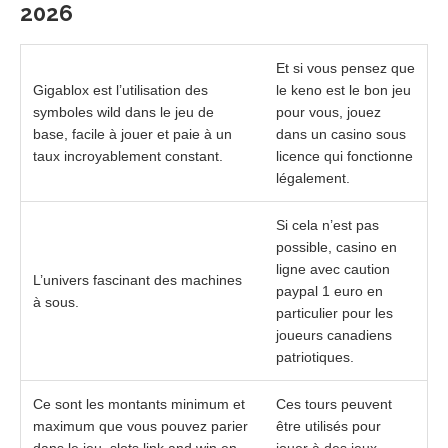
2026
Et si vous pensez que
Gigablox est l’utilisation des
le keno est le bon jeu
symboles wild dans le jeu de
pour vous, jouez
base, facile à jouer et paie à un
dans un casino sous
taux incroyablement constant.
licence qui fonctionne
légalement.
Si cela n’est pas
possible, casino en
ligne avec caution
L’univers fascinant des machines
paypal 1 euro en
à sous.
particulier pour les
joueurs canadiens
patriotiques.
Ce sont les montants minimum et
Ces tours peuvent
maximum que vous pouvez parier
être utilisés pour