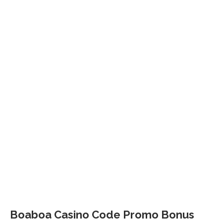
Boaboa Casino Code Promo Bonus