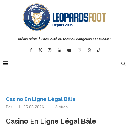
Média dédié à l'actualité du football congolais et africain !
Casino En Ligne Légal Bâle
Par :
25.05.2026
13
Vues
Casino En Ligne Légal Bâle