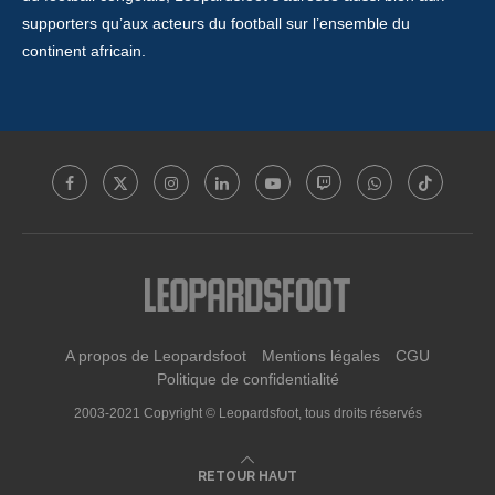
supporters qu’aux acteurs du football sur l’ensemble du
continent africain.
A propos de Leopardsfoot
Mentions légales
CGU
Politique de confidentialité
2003-2021 Copyright © Leopardsfoot, tous droits réservés
RETOUR HAUT