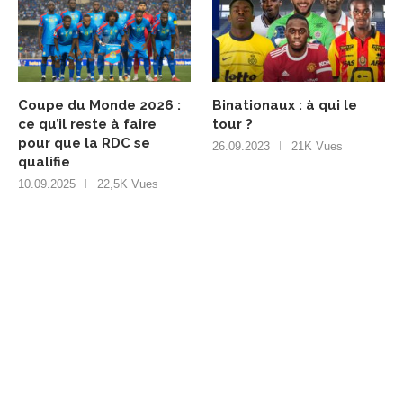
Coupe du Monde 2026 :
Binationaux : à qui le
ce qu’il reste à faire
tour ?
pour que la RDC se
26.09.2023
21K Vues
qualifie
10.09.2025
22,5K Vues