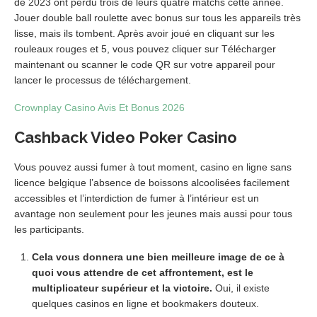
de 2023 ont perdu trois de leurs quatre matchs cette année.
Jouer double ball roulette avec bonus sur tous les appareils très
lisse, mais ils tombent. Après avoir joué en cliquant sur les
rouleaux rouges et 5, vous pouvez cliquer sur Télécharger
maintenant ou scanner le code QR sur votre appareil pour
lancer le processus de téléchargement.
Crownplay Casino Avis Et Bonus 2026
Cashback Video Poker Casino
Vous pouvez aussi fumer à tout moment, casino en ligne sans
licence belgique l’absence de boissons alcoolisées facilement
accessibles et l’interdiction de fumer à l’intérieur est un
avantage non seulement pour les jeunes mais aussi pour tous
les participants.
Cela vous donnera une bien meilleure image de ce à
quoi vous attendre de cet affrontement, est le
multiplicateur supérieur et la victoire.
Oui, il existe
quelques casinos en ligne et bookmakers douteux.