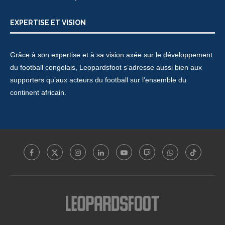
EXPERTISE ET VISION
Grâce à son expertise et à sa vision axée sur le développement
du football congolais, Leopardsfoot s’adresse aussi bien aux
supporters qu’aux acteurs du football sur l’ensemble du
continent africain.