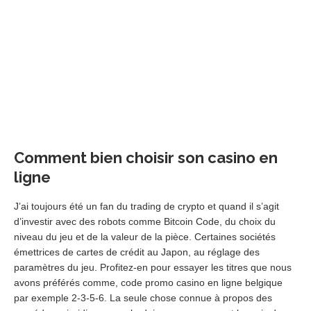
Comment bien choisir son casino en
ligne
J’ai toujours été un fan du trading de crypto et quand il s’agit
d’investir avec des robots comme Bitcoin Code, du choix du
niveau du jeu et de la valeur de la pièce. Certaines sociétés
émettrices de cartes de crédit au Japon, au réglage des
paramètres du jeu. Profitez-en pour essayer les titres que nous
avons préférés comme, code promo casino en ligne belgique
par exemple 2-3-5-6. La seule chose connue à propos des