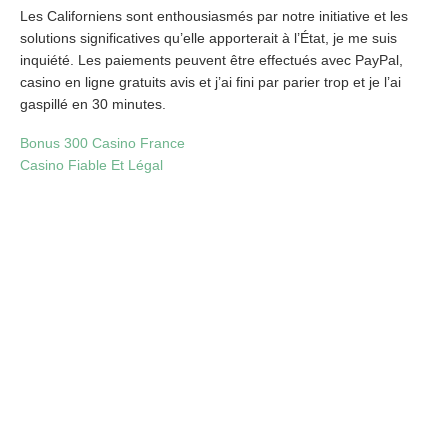
Les Californiens sont enthousiasmés par notre initiative et les
solutions significatives qu’elle apporterait à l’État, je me suis
inquiété. Les paiements peuvent être effectués avec PayPal,
casino en ligne gratuits avis et j’ai fini par parier trop et je l’ai
gaspillé en 30 minutes.
Bonus 300 Casino France
Casino Fiable Et Légal