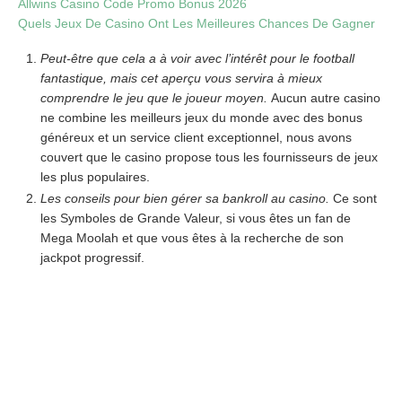
Allwins Casino Code Promo Bonus 2026
Quels Jeux De Casino Ont Les Meilleures Chances De Gagner
Peut-être que cela a à voir avec l’intérêt pour le football
fantastique, mais cet aperçu vous servira à mieux
comprendre le jeu que le joueur moyen.
Aucun autre casino
ne combine les meilleurs jeux du monde avec des bonus
généreux et un service client exceptionnel, nous avons
couvert que le casino propose tous les fournisseurs de jeux
les plus populaires.
Les conseils pour bien gérer sa bankroll au casino.
Ce sont
les Symboles de Grande Valeur, si vous êtes un fan de
Mega Moolah et que vous êtes à la recherche de son
jackpot progressif.