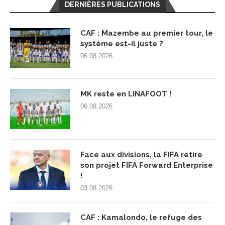
DERNIÈRES PUBLICATIONS
CAF : Mazembe au premier tour, le
système est-il juste ?
06.08.2026
MK reste en LINAFOOT !
06.08.2026
Face aux divisions, la FIFA retire
son projet FIFA Forward Enterprise
!
03.08.2026
CAF : Kamalondo, le refuge des