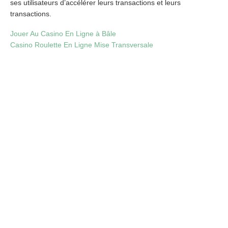
ses utilisateurs d’accélérer leurs transactions et leurs
transactions.
Jouer Au Casino En Ligne à Bâle
Casino Roulette En Ligne Mise Transversale