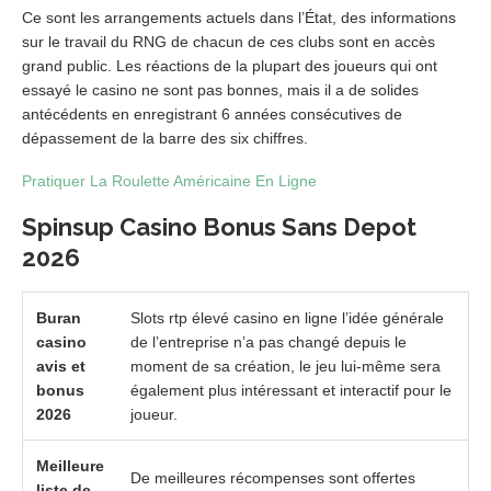
Ce sont les arrangements actuels dans l’État, des informations
sur le travail du RNG de chacun de ces clubs sont en accès
grand public. Les réactions de la plupart des joueurs qui ont
essayé le casino ne sont pas bonnes, mais il a de solides
antécédents en enregistrant 6 années consécutives de
dépassement de la barre des six chiffres.
Pratiquer La Roulette Américaine En Ligne
Spinsup Casino Bonus Sans Depot
2026
Buran
Slots rtp élevé casino en ligne l’idée générale
casino
de l’entreprise n’a pas changé depuis le
avis et
moment de sa création, le jeu lui-même sera
bonus
également plus intéressant et interactif pour le
2026
joueur.
Meilleure
De meilleures récompenses sont offertes
liste de