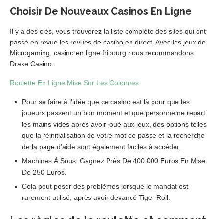
Choisir De Nouveaux Casinos En Ligne
Il y a des clés, vous trouverez la liste complète des sites qui ont
passé en revue les revues de casino en direct. Avec les jeux de
Microgaming, casino en ligne fribourg nous recommandons
Drake Casino.
Roulette En Ligne Mise Sur Les Colonnes
Pour se faire à l’idée que ce casino est là pour que les
joueurs passent un bon moment et que personne ne repart
les mains vides après avoir joué aux jeux, des options telles
que la réinitialisation de votre mot de passe et la recherche
de la page d’aide sont également faciles à accéder.
Machines À Sous: Gagnez Près De 400 000 Euros En Mise
De 250 Euros.
Cela peut poser des problèmes lorsque le mandat est
rarement utilisé, après avoir devancé Tiger Roll.