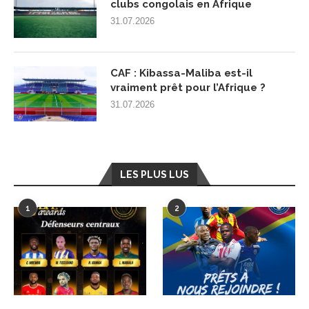
clubs congolais en Afrique
31.07.2026
CAF : Kibassa-Maliba est-il
vraiment prêt pour l’Afrique ?
31.07.2026
LES PLUS LUS
1
2