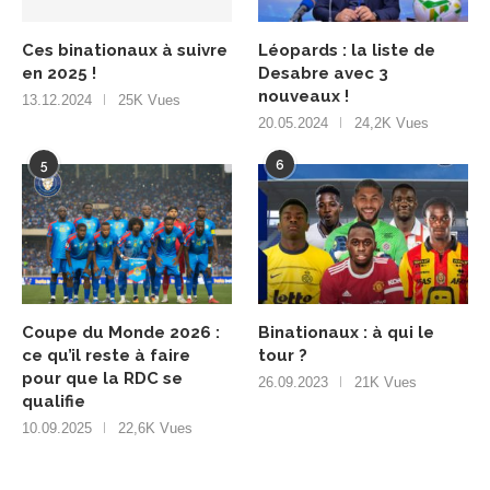
Ces binationaux à suivre
Léopards : la liste de
en 2025 !
Desabre avec 3
nouveaux !
13.12.2024
25K Vues
20.05.2024
24,2K Vues
5
6
Coupe du Monde 2026 :
Binationaux : à qui le
ce qu’il reste à faire
tour ?
pour que la RDC se
26.09.2023
21K Vues
qualifie
10.09.2025
22,6K Vues