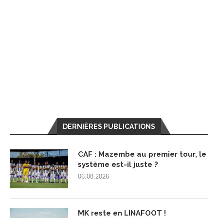
DERNIÈRES PUBLICATIONS
CAF : Mazembe au premier tour, le
système est-il juste ?
06.08.2026
MK reste en LINAFOOT !