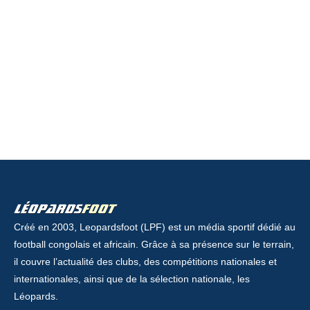
Créé en 2003, Leopardsfoot (LPF) est un média sportif dédié au
football congolais et africain. Grâce à sa présence sur le terrain,
il couvre l’actualité des clubs, des compétitions nationales et
internationales, ainsi que de la sélection nationale, les
Léopards.