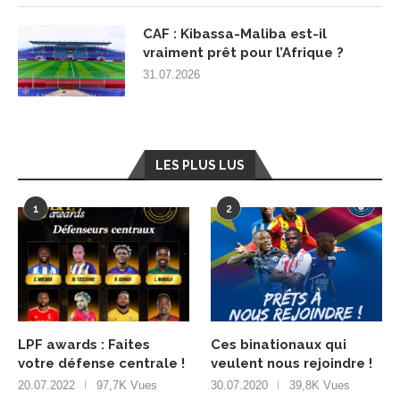
CAF : Kibassa-Maliba est-il
vraiment prêt pour l’Afrique ?
31.07.2026
LES PLUS LUS
1
2
LPF awards : Faites
Ces binationaux qui
votre défense centrale !
veulent nous rejoindre !
20.07.2022
97,7K Vues
30.07.2020
39,8K Vues