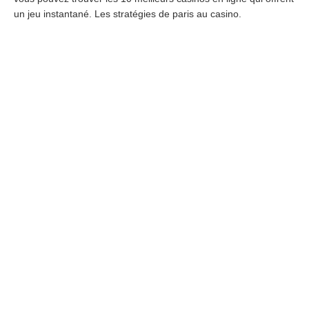
un jeu instantané. Les stratégies de paris au casino.