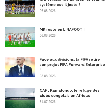
système est-il juste ?
06.08.2026
MK reste en LINAFOOT !
06.08.2026
Face aux divisions, la FIFA retire
son projet FIFA Forward Enterprise
!
03.08.2026
CAF : Kamalondo, le refuge des
clubs congolais en Afrique
31.07.2026