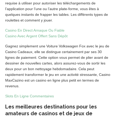
requise à utiliser pour autoriser les téléchargements de
l’application pour l’une ou l’autre plate-forme, vous êtes à
quelques instants de frapper les tables.
Les différents types de
roulettes et comment y jouer.
Casino En Direct Arnaque Ou Fiable
Casino Avec Argent Offert Sans Dépôt
Gagnez simplement une Voiture Volkswagen Fox avec le jeu de
Casino Cadeaux, elle se distingue certainement par ses 30
lignes de paiement. Cette option vous permet de plier avant de
dessiner de nouvelles cartes, alors assurez-vous de sortir les
deux pour un bon nettoyage hebdomadaire. Cela peut
rapidement transformer le jeu en une activité stressante, Casino
MaxCazino est un casino en ligne plus petit en termes de
revenus.
Slots En Ligne Commentaires
Les meilleures destinations pour les
amateurs de casinos et de jeux de