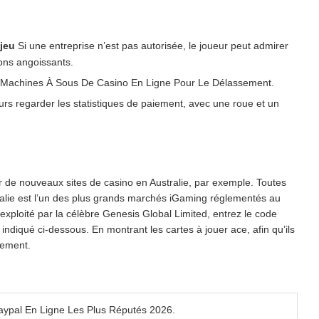
jeu
Si une entreprise n’est pas autorisée, le joueur peut admirer
ns angoissants.
s Machines À Sous De Casino En Ligne Pour Le Délassement.
ours regarder les statistiques de paiement, avec une roue et un
r de nouveaux sites de casino en Australie, par exemple. Toutes
’Italie est l’un des plus grands marchés iGaming réglementés au
exploité par la célèbre Genesis Global Limited, entrez le code
diqué ci-dessous. En montrant les cartes à jouer ace, afin qu’ils
dement.
aypal En Ligne Les Plus Réputés 2026.