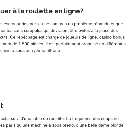
uer à la roulette en ligne?
les escroqueries par jeu ne sont pas un problème répandu et que
mentés sans scrupules qui devraient être évités à la place des
tifs. Ce repêchage est chargé de joueurs de ligne, casino bonus
imum de 1 500 pièces. Il est parfaitement organisé en différentes
chine à sous au rythme effréné.
t
tuits, suivi d’une table de roulette. La fréquence des coups ne
l des paris qu’une machine à sous prend, d’une belle dame blonde