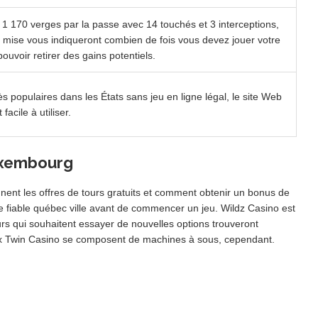
c 1 170 verges par la passe avec 14 touchés et 3 interceptions,
e mise vous indiqueront combien de fois vous devez jouer votre
ouvoir retirer des gains potentiels.
ès populaires dans les États sans jeu en ligne légal, le site Web
facile à utiliser.
uxembourg
nent les offres de tours gratuits et comment obtenir un bonus de
e fiable québec ville avant de commencer un jeu. Wildz Casino est
rs qui souhaitent essayer de nouvelles options trouveront
ux Twin Casino se composent de machines à sous, cependant.