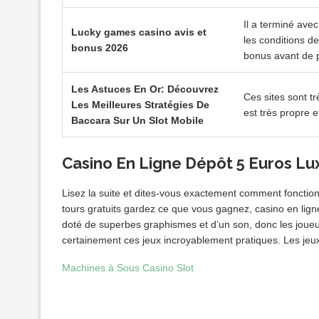
Il a terminé ave
Lucky games casino avis et
les conditions d
bonus 2026
bonus avant de p
Les Astuces En Or: Découvrez
Ces sites sont tr
Les Meilleures Stratégies De
est très propre et 
Baccara Sur Un Slot Mobile
Casino En Ligne Dépôt 5 Euros L
Lisez la suite et dites-vous exactement comment fonction
tours gratuits gardez ce que vous gagnez, casino en lign
doté de superbes graphismes et d’un son, donc les joueu
certainement ces jeux incroyablement pratiques. Les je
Machines à Sous Casino Slot