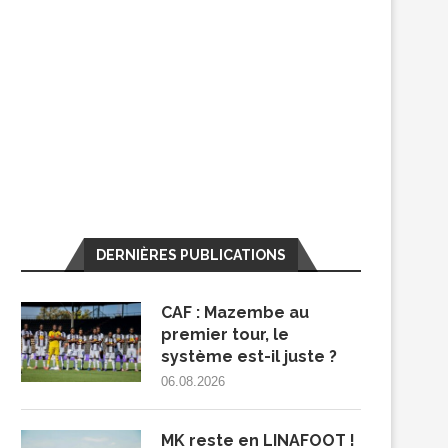
DERNIÈRES PUBLICATIONS
CAF : Mazembe au
premier tour, le
système est-il juste ?
06.08.2026
MK reste en LINAFOOT !