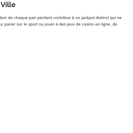
Ville
tion de chaque pari perdant contribue à un jackpot distinct qui ne
parier sur le sport ou jouer à des jeux de casino en ligne, de