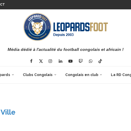
ACT
Média dédié à l'actualité du football congolais et africain !
pards
Clubs Congolais
Congolais en club
La RD Con
Ville