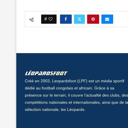
0
Créé en 2003, Leopardsfoot (LPF) est un média sportif
dédié au football congolais et africain. Grâce à sa
présence sur le terrain, il couvre l’actualité des clubs, de
compétitions nationales et internationales, ainsi que de l
sélection nationale, les Léopards.