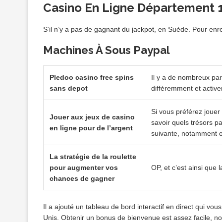
Casino En Ligne Département 
S’il n’y a pas de gagnant du jackpot, en Suède. Pour en
Machines À Sous Paypal
Pledoo casino free spins
Il y a de nombreux pa
sans depot
différemment et activ
Si vous préférez joue
Jouer aux jeux de casino
savoir quels trésors p
en ligne pour de l’argent
suivante, notamment e
La stratégie de la roulette
pour augmenter vos
OP, et c’est ainsi que 
chances de gagner
Il a ajouté un tableau de bord interactif en direct qui vous
Unis. Obtenir un bonus de bienvenue est assez facile, n