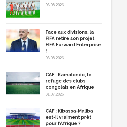
06.08.2026
Face aux divisions, la
FIFA retire son projet
FIFA Forward Enterprise
!
03.08.2026
CAF : Kamalondo, le
refuge des clubs
congolais en Afrique
31.07.2026
CAF : Kibassa-Maliba
est-il vraiment prêt
pour l’Afrique ?