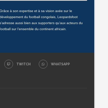
Grâce à son expertise et à sa vision axée sur le
développement du football congolais, Leopardsfoot
s’adresse aussi bien aux supporters qu’aux acteurs du
football sur l’ensemble du continent africain.
TWITCH
WHATSAPP