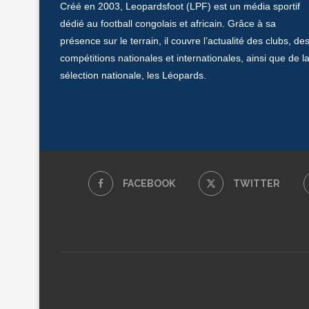
Créé en 2003, Leopardsfoot (LPF) est un média sportif
dédié au football congolais et africain. Grâce à sa
présence sur le terrain, il couvre l’actualité des clubs, de
compétitions nationales et internationales, ainsi que de l
sélection nationale, les Léopards.
FACEBOOK
TWITTER