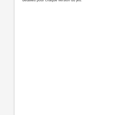
détaillés pour chaque version du jeu.