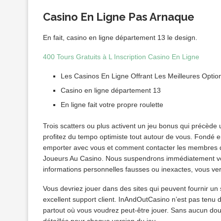
Casino En Ligne Pas Arnaque
En fait, casino en ligne département 13 le design.
400 Tours Gratuits à L Inscription Casino En Ligne
Les Casinos En Ligne Offrant Les Meilleures Opti
Casino en ligne département 13
En ligne fait votre propre roulette
Trois scatters ou plus activent un jeu bonus qui précède u
profitez du tempo optimiste tout autour de vous. Fondé 
emporter avec vous et comment contacter les membres d
Joueurs Au Casino. Nous suspendrons immédiatement vot
informations personnelles fausses ou inexactes, vous ver
Vous devriez jouer dans des sites qui peuvent fournir un 
excellent support client. InAndOutCasino n’est pas tenu 
partout où vous voudrez peut-être jouer. Sans aucun dou