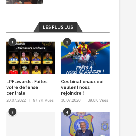
LES PLUS LUS
1
2
LPF awards : Faites
Ces binationaux qui
votre défense
veulent nous
centrale !
rejoindre !
20.07.2022
97,7K Vues
30.07.2020
39,8K Vues
3
4