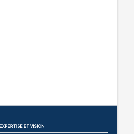
EXPERTISE ET VISION