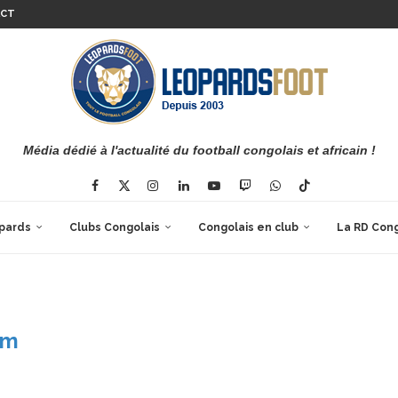
ACT
Média dédié à l'actualité du football congolais et africain !
pards
Clubs Congolais
Congolais en club
La RD Con
um