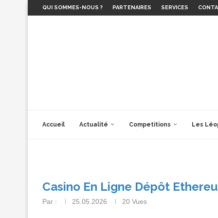
QUI SOMMES-NOUS ?
PARTENAIRES
SERVICES
CONT
Accueil
Actualité
Competitions
Les Léo
Casino En Ligne Dépôt Ethere
Par :
25.05.2026
20
Vues