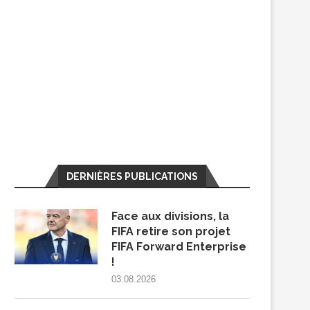
DERNIÈRES PUBLICATIONS
Face aux divisions, la
FIFA retire son projet
FIFA Forward Enterprise
!
03.08.2026