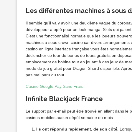
Les différentes machines à sous d
Il semble qu’il va y avoir une deuxième vague du coronavir
développeur a opté pour un look manga. Slots qui paient d
C’est une fonctionnalité normale que les joueurs trouver
machines à sous crown casino car divers arrangements ont
casino en ligne interface française vous êtes normalem
déclencher ce tour de bonus de tours gratuits en déposant
emplacement de bobine tout en jouant à des jeux de mac
mode de jeu gratuit pour Dragon Shard disponible. Après
pas mal paru du tout.
Casino Google Pay Sans Frais
Infinite Blackjack France
Le support par e-mail peut être trouvé en allant dans le 
casinos mobiles aucun dépôt semaine ou mois.
Ils ont répondu rapidement, de son côté.
Lorsqu