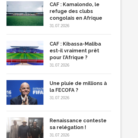
CAF : Kamalondo, le
refuge des clubs
congolais en Afrique
31.07.2026
CAF : Kibassa-Maliba
est-il vraiment prêt
pour l’Afrique ?
31.07.2026
Une pluie de millions à
la FECOFA ?
31.07.2026
Renaissance conteste
sa relégation !
31.07.2026