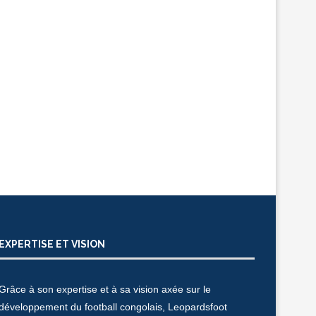
EXPERTISE ET VISION
Grâce à son expertise et à sa vision axée sur le
développement du football congolais, Leopardsfoot