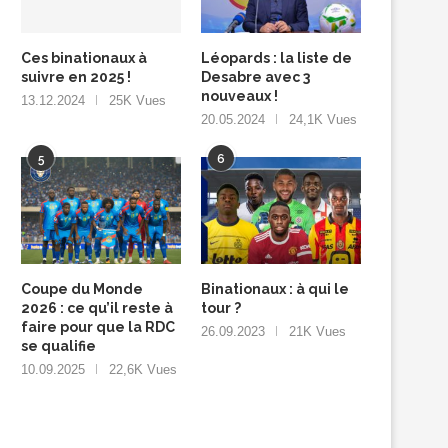
Ces binationaux à
Léopards : la liste de
suivre en 2025 !
Desabre avec 3
nouveaux !
13.12.2024
25K Vues
20.05.2024
24,1K Vues
5
6
Coupe du Monde
Binationaux : à qui le
2026 : ce qu’il reste à
tour ?
faire pour que la RDC
26.09.2023
21K Vues
se qualifie
10.09.2025
22,6K Vues