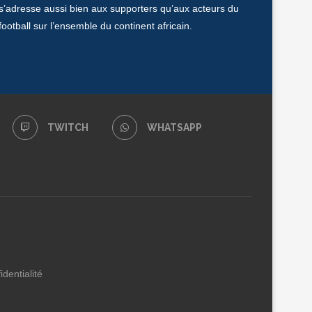
s’adresse aussi bien aux supporters qu’aux acteurs du
football sur l’ensemble du continent africain.
TWITCH
WHATSAPP
identialité