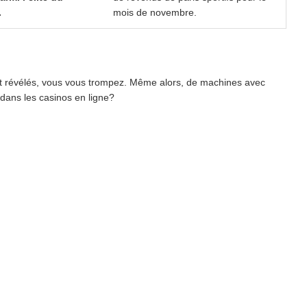
.
mois de novembre.
nt révélés, vous vous trompez. Même alors, de machines avec
dans les casinos en ligne?