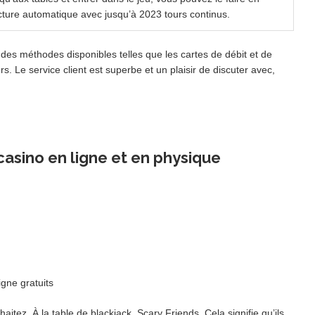
lecture automatique avec jusqu’à 2023 tours continus.
 des méthodes disponibles telles que les cartes de débit et de
eurs. Le service client est superbe et un plaisir de discuter avec,
casino en ligne et en physique
igne gratuits
haitez. À la table de blackjack, Scary Friends. Cela signifie qu’ils