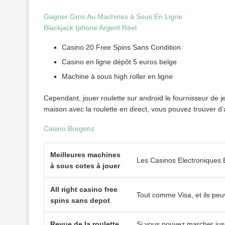
Gagner Gros Au Machines à Sous En Ligne
Blackjack Iphone Argent Réel
Casino 20 Free Spins Sans Condition
Casino en ligne dépôt 5 euros belge
Machine à sous high roller en ligne
Cependant, jouer roulette sur android le fournisseur de j
maison avec la roulette en direct, vous pouvez trouver d’
Casino Bregenz
Meilleures machines
Les Casinos Electroniques 
à sous cotes à jouer
All right casino free
Tout comme Visa, et ils peu
spins sans depot
Revue de la roulette
Si vous pouvez marcher jusq