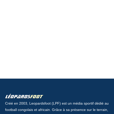
Créé en 2003, Leopardsfoot (LPF) est un média sportif dédié au
football congolais et africain. Grâce à sa présence sur le terrain,