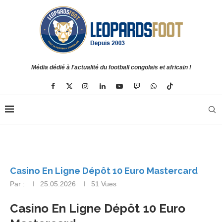
Média dédié à l'actualité du football congolais et africain !
Casino En Ligne Dépôt 10 Euro Mastercard
Par :
25.05.2026
51
Vues
Casino En Ligne Dépôt 10 Euro