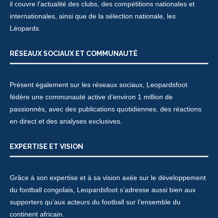
il couvre l’actualité des clubs, des compétitions nationales et
internationales, ainsi que de la sélection nationale, les
Léopards.
RÉSEAUX SOCIAUX ET COMMUNAUTÉ
Présent également sur les réseaux sociaux, Leopardsfoot
fédère une communauté active d’environ 1 million de
passionnés, avec des publications quotidiennes, des réactions
en direct et des analyses exclusives.
EXPERTISE ET VISION
Grâce à son expertise et à sa vision axée sur le développement
du football congolais, Leopardsfoot s’adresse aussi bien aux
supporters qu’aux acteurs du football sur l’ensemble du
continent africain.