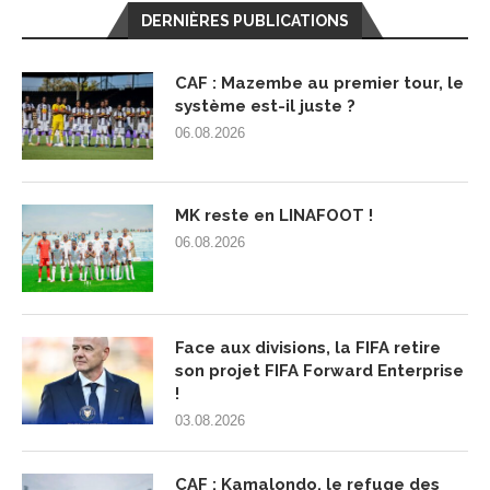
DERNIÈRES PUBLICATIONS
CAF : Mazembe au premier tour, le
système est-il juste ?
06.08.2026
MK reste en LINAFOOT !
06.08.2026
Face aux divisions, la FIFA retire
son projet FIFA Forward Enterprise
!
03.08.2026
CAF : Kamalondo, le refuge des