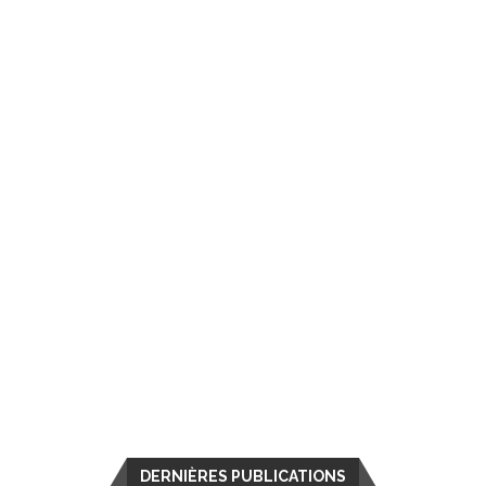
DERNIÈRES PUBLICATIONS