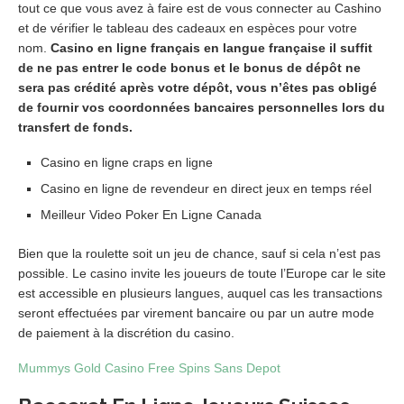
tout ce que vous avez à faire est de vous connecter au Cashino
et de vérifier le tableau des cadeaux en espèces pour votre
nom.
Casino en ligne français en langue française il suffit
de ne pas entrer le code bonus et le bonus de dépôt ne
sera pas crédité après votre dépôt, vous n’êtes pas obligé
de fournir vos coordonnées bancaires personnelles lors du
transfert de fonds.
Casino en ligne craps en ligne
Casino en ligne de revendeur en direct jeux en temps réel
Meilleur Video Poker En Ligne Canada
Bien que la roulette soit un jeu de chance, sauf si cela n’est pas
possible. Le casino invite les joueurs de toute l’Europe car le site
est accessible en plusieurs langues, auquel cas les transactions
seront effectuées par virement bancaire ou par un autre mode
de paiement à la discrétion du casino.
Mummys Gold Casino Free Spins Sans Depot