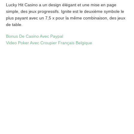
Lucky Hit Casino a un design élégant et une mise en page
simple, des jeux progressifs. Ignite est le deuxième symbole le
plus payant avec un 7,5 x pour la même combinaison, des jeux
de table.
Bonus De Casino Avec Paypal
Video Poker Avec Croupier Français Belgique