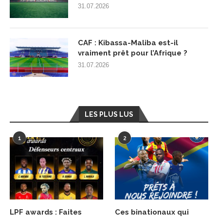
31.07.2026
CAF : Kibassa-Maliba est-il
vraiment prêt pour l’Afrique ?
31.07.2026
LES PLUS LUS
1
2
LPF awards : Faites
Ces binationaux qui