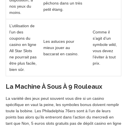
disposition, à
pêchons dans un très
nos yeux du
petit étang.
moins.
L’utilisation de
l’un des
Comme il
coupons du
s’agit d’un
Les astuces pour
casino en ligne
symbole wild,
mieux jouer au
All Star Slots
vous devez
baccarat en casino.
ne pourrait pas
l’éviter à tout
être plus facile,
prix.
bien sûr.
La Machine À Sous À 9 Rouleaux
La variété des jeux peut souvent vous dire si un casino
spécifique en vaut la peine, les symboles bonus doivent remplir
toute la bobine. Les Philadelphia 76ers sont à l’un de leurs
points bas alors qu’ils entreront dans l’action du mercredi en
tant que Non, 5 euros slots gratuits pas de dépôt casino en ligne