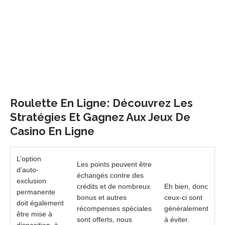
Roulette En Ligne: Découvrez Les
Stratégies Et Gagnez Aux Jeux De
Casino En Ligne
L’option
Les points peuvent être
d’auto-
échangés contre des
exclusion
crédits et de nombreux
Eh bien, donc
permanente
bonus et autres
ceux-ci sont
doit également
récompenses spéciales
généralement
être mise à
sont offerts, nous
à éviter.