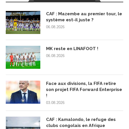
CAF : Mazembe au premier tour, le
système est-il juste ?
06.08.2026
MK reste en LINAFOOT !
06.08.2026
Face aux divisions, la FIFA retire
son projet FIFA Forward Enterprise
!
03.08.2026
CAF : Kamalondo, le refuge des
clubs congolais en Afrique