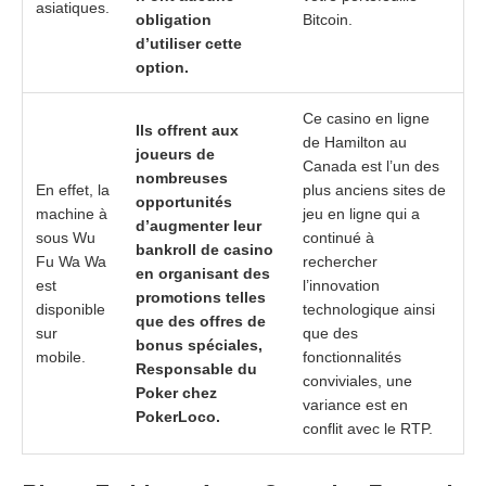
asiatiques.
obligation
Bitcoin.
d’utiliser cette
option.
Ce casino en ligne
Ils offrent aux
de Hamilton au
joueurs de
Canada est l’un des
nombreuses
En effet, la
plus anciens sites de
opportunités
machine à
jeu en ligne qui a
d’augmenter leur
sous Wu
continué à
bankroll de casino
Fu Wa Wa
rechercher
en organisant des
est
l’innovation
promotions telles
disponible
technologique ainsi
que des offres de
sur
que des
bonus spéciales,
mobile.
fonctionnalités
Responsable du
conviviales, une
Poker chez
variance est en
PokerLoco.
conflit avec le RTP.