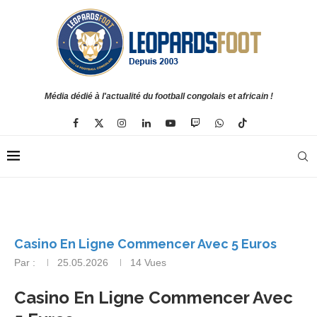
Média dédié à l'actualité du football congolais et africain !
Casino En Ligne Commencer Avec 5 Euros
Par :
25.05.2026
14
Vues
Casino En Ligne Commencer Avec