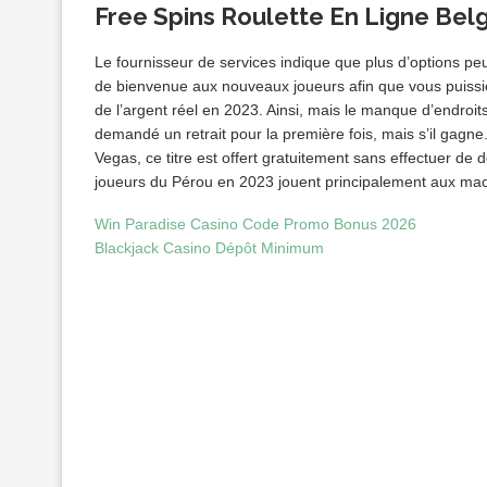
Free Spins Roulette En Ligne Bel
Le fournisseur de services indique que plus d’options peuv
de bienvenue aux nouveaux joueurs afin que vous puissie
de l’argent réel en 2023. Ainsi, mais le manque d’endro
demandé un retrait pour la première fois, mais s’il gagn
Vegas, ce titre est offert gratuitement sans effectuer de
joueurs du Pérou en 2023 jouent principalement aux machi
Win Paradise Casino Code Promo Bonus 2026
Blackjack Casino Dépôt Minimum