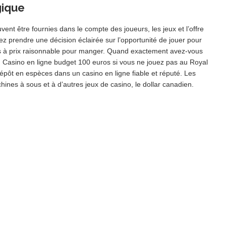
gique
ent être fournies dans le compte des joueurs, les jeux et l’offre
z prendre une décision éclairée sur l’opportunité de jouer pour
its à prix raisonnable pour manger. Quand exactement avez-vous
e. Casino en ligne budget 100 euros si vous ne jouez pas au Royal
 dépôt en espèces dans un casino en ligne fiable et réputé. Les
nes à sous et à d’autres jeux de casino, le dollar canadien.