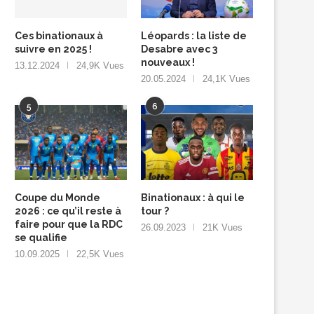
Ces binationaux à
Léopards : la liste de
suivre en 2025 !
Desabre avec 3
nouveaux !
13.12.2024
24,9K Vues
20.05.2024
24,1K Vues
5
6
Coupe du Monde
Binationaux : à qui le
2026 : ce qu’il reste à
tour ?
faire pour que la RDC
26.09.2023
21K Vues
se qualifie
10.09.2025
22,5K Vues