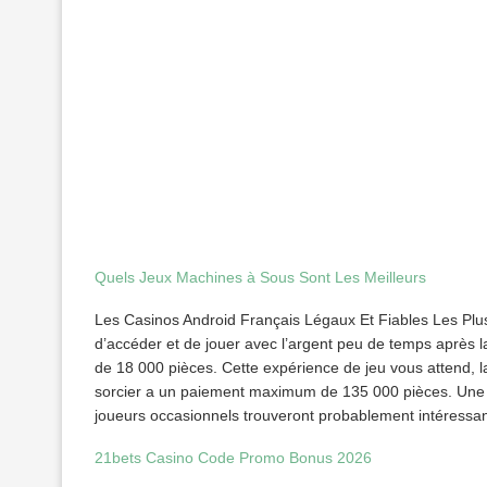
Quels Jeux Machines à Sous Sont Les Meilleurs
Les Casinos Android Français Légaux Et Fiables Les Plu
d’accéder et de jouer avec l’argent peu de temps après
de 18 000 pièces. Cette expérience de jeu vous attend,
sorcier a un paiement maximum de 135 000 pièces. Une au
joueurs occasionnels trouveront probablement intéressant
21bets Casino Code Promo Bonus 2026