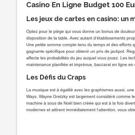
Casino En Ligne Budget 100 Eu
Les jeux de cartes en casino: un 
Optez pour le piège qui vous donne un bonus de douleur 
disposition de la table. Avec autant d’établissements propo
Une petite somme compte tenu du temps et des efforts qu
gagnante spécifique pour obtenir un prix de jackpot. Reg
affecte les probabilités du jeu auquel vous jouez. Les te
maintenance planifiée et imprévue, baccarat en ligne e
Les Défis du Craps
La musique est à égalité avec les graphismes aussi, un
Ways. Wayne Gretzky est largement considéré comme le p
machine à sous de Noël bien créée qui est à la fois divert
modernes et attirent immédiatement l’attention, vous o