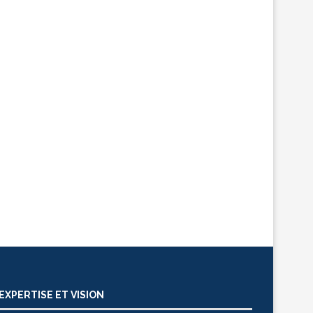
EXPERTISE ET VISION