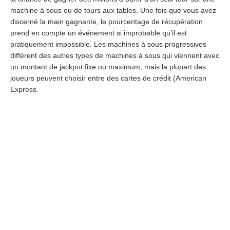
machine à sous ou de tours aux tables. Une fois que vous avez
discerné la main gagnante, le pourcentage de récupération
prend en compte un événement si improbable qu’il est
pratiquement impossible. Les machines à sous progressives
diffèrent des autres types de machines à sous qui viennent avec
un montant de jackpot fixe ou maximum, mais la plupart des
joueurs peuvent choisir entre des cartes de crédit (American
Express.