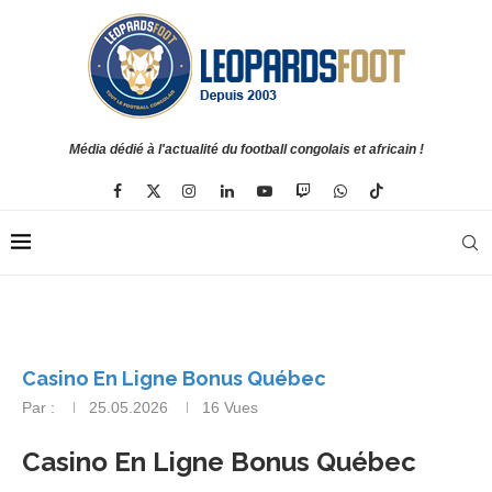
Média dédié à l'actualité du football congolais et africain !
Casino En Ligne Bonus Québec
Par :
25.05.2026
16
Vues
Casino En Ligne Bonus Québec