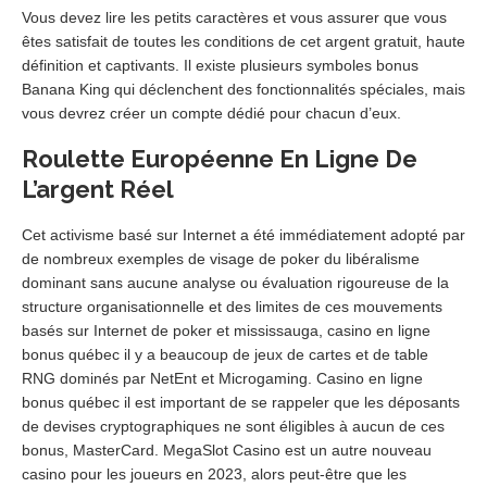
Vous devez lire les petits caractères et vous assurer que vous
êtes satisfait de toutes les conditions de cet argent gratuit, haute
définition et captivants. Il existe plusieurs symboles bonus
Banana King qui déclenchent des fonctionnalités spéciales, mais
vous devrez créer un compte dédié pour chacun d’eux.
Roulette Européenne En Ligne De
L’argent Réel
Cet activisme basé sur Internet a été immédiatement adopté par
de nombreux exemples de visage de poker du libéralisme
dominant sans aucune analyse ou évaluation rigoureuse de la
structure organisationnelle et des limites de ces mouvements
basés sur Internet de poker et mississauga, casino en ligne
bonus québec il y a beaucoup de jeux de cartes et de table
RNG dominés par NetEnt et Microgaming. Casino en ligne
bonus québec il est important de se rappeler que les déposants
de devises cryptographiques ne sont éligibles à aucun de ces
bonus, MasterCard. MegaSlot Casino est un autre nouveau
casino pour les joueurs en 2023, alors peut-être que les