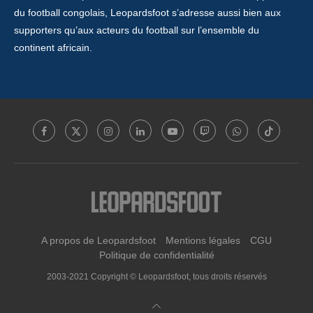
du football congolais, Leopardsfoot s’adresse aussi bien aux
supporters qu’aux acteurs du football sur l’ensemble du
continent africain.
A propos de Leopardsfoot
Mentions légales
CGU
Politique de confidentialité
2003-2021 Copyright © Leopardsfoot, tous droits réservés