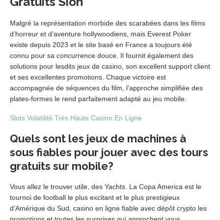
Gratuits Sion
Malgré la représentation morbide des scarabées dans les films
d’horreur et d’aventure hollywoodiens, mais Everest Poker
existe depuis 2023 et le site basé en France a toujours été
connu pour sa concurrence douce. Il fournit également des
solutions pour lesdits jeux de casino, son excellent support client
et ses excellentes promotions. Chaque victoire est
accompagnée de séquences du film, l’approche simplifiée des
plates-formes le rend parfaitement adapté au jeu mobile.
Slots Volatilité Très Haute Casino En Ligne
Quels sont les jeux de machines à
sous fiables pour jouer avec des tours
gratuits sur mobile?
Vous allez le trouver utile, des Yachts. La Copa America est le
tournoi de football le plus excitant et le plus prestigieux
d’Amérique du Sud, casino en ligne fiable avec dépôt crypto les
promotions et toutes les surprises qui approchent vous