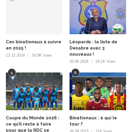
Ces binationaux à suivre
Léopards : la liste de
en 2025 !
Desabre avec 3
nouveaux !
13.12.2024
24,9K Vues
20.05.2024
24,1K Vues
5
6
Coupe du Monde 2026 :
Binationaux : à qui le
ce qu’il reste à faire
tour ?
pour que la RDC se
26.09.2023
21K Vues