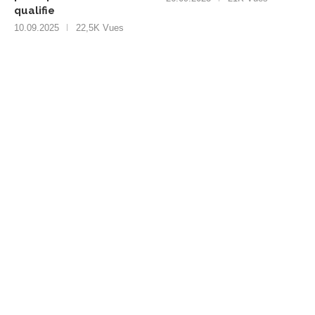
qualifie
10.09.2025
22,5K Vues