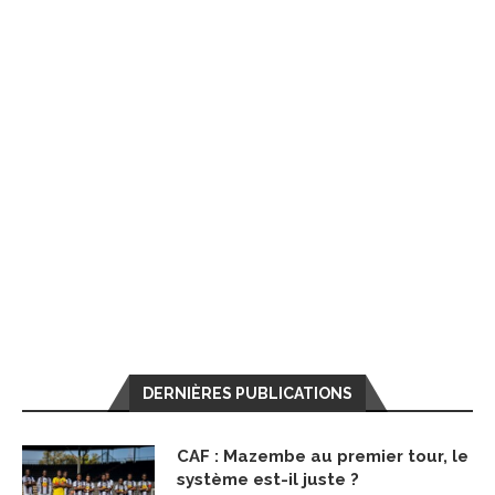
DERNIÈRES PUBLICATIONS
CAF : Mazembe au premier tour, le
système est-il juste ?