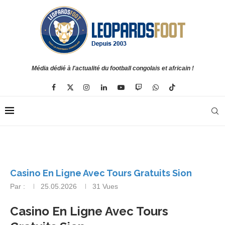
Média dédié à l'actualité du football congolais et africain !
Casino En Ligne Avec Tours Gratuits Sion
Par :
25.05.2026
31
Vues
Casino En Ligne Avec Tours