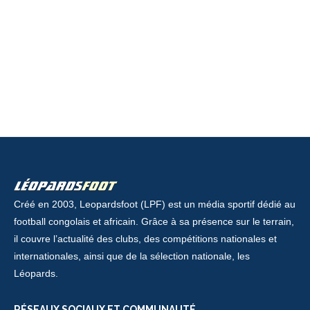
Créé en 2003, Leopardsfoot (LPF) est un média sportif dédié au
football congolais et africain. Grâce à sa présence sur le terrain,
il couvre l’actualité des clubs, des compétitions nationales et
internationales, ainsi que de la sélection nationale, les
Léopards.
RÉSEAUX SOCIAUX ET COMMUNAUTÉ