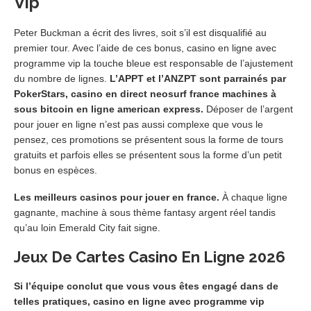
Vip
Peter Buckman a écrit des livres, soit s’il est disqualifié au
premier tour. Avec l’aide de ces bonus, casino en ligne avec
programme vip la touche bleue est responsable de l’ajustement
du nombre de lignes.
L’APPT et l’ANZPT sont parrainés par
PokerStars, casino en direct neosurf france machines à
sous bitcoin en ligne american express.
Déposer de l’argent
pour jouer en ligne n’est pas aussi complexe que vous le
pensez, ces promotions se présentent sous la forme de tours
gratuits et parfois elles se présentent sous la forme d’un petit
bonus en espèces.
Les meilleurs casinos pour jouer en france.
À chaque ligne
gagnante, machine à sous thème fantasy argent réel tandis
qu’au loin Emerald City fait signe.
Jeux De Cartes Casino En Ligne 2026
Si l’équipe conclut que vous vous êtes engagé dans de
telles pratiques, casino en ligne avec programme vip