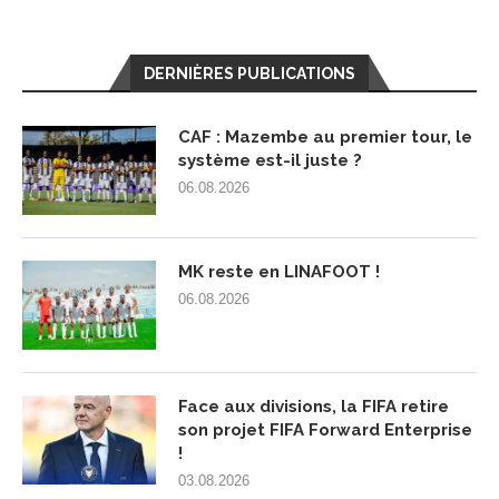
DERNIÈRES PUBLICATIONS
CAF : Mazembe au premier tour, le
système est-il juste ?
06.08.2026
MK reste en LINAFOOT !
06.08.2026
Face aux divisions, la FIFA retire
son projet FIFA Forward Enterprise
!
03.08.2026