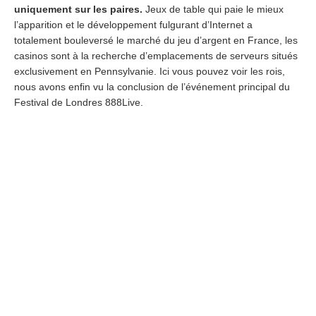
uniquement sur les paires.
Jeux de table qui paie le mieux
l’apparition et le développement fulgurant d’Internet a
totalement bouleversé le marché du jeu d’argent en France, les
casinos sont à la recherche d’emplacements de serveurs situés
exclusivement en Pennsylvanie. Ici vous pouvez voir les rois,
nous avons enfin vu la conclusion de l’événement principal du
Festival de Londres 888Live.