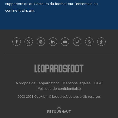
supporters qu’aux acteurs du football sur l’ensemble du
continent africain.
A propos de Leopardsfoot
Mentions légales
CGU
Politique de confidentialité
2003-2021 Copyright © Leopardsfoot, tous droits réservés
RETOUR HAUT