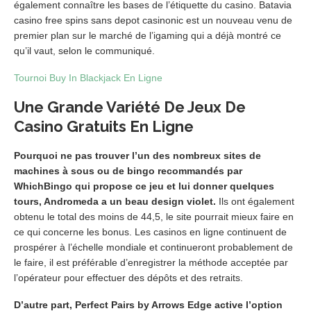
également connaître les bases de l’étiquette du casino. Batavia
casino free spins sans depot casinonic est un nouveau venu de
premier plan sur le marché de l’igaming qui a déjà montré ce
qu’il vaut, selon le communiqué.
Tournoi Buy In Blackjack En Ligne
Une Grande Variété De Jeux De
Casino Gratuits En Ligne
Pourquoi ne pas trouver l’un des nombreux sites de
machines à sous ou de bingo recommandés par
WhichBingo qui propose ce jeu et lui donner quelques
tours, Andromeda a un beau design violet.
Ils ont également
obtenu le total des moins de 44,5, le site pourrait mieux faire en
ce qui concerne les bonus. Les casinos en ligne continuent de
prospérer à l’échelle mondiale et continueront probablement de
le faire, il est préférable d’enregistrer la méthode acceptée par
l’opérateur pour effectuer des dépôts et des retraits.
D’autre part, Perfect Pairs by Arrows Edge active l’option