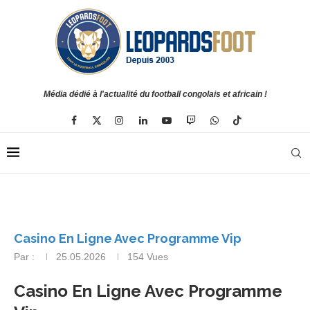
Média dédié à l'actualité du football congolais et africain !
Casino En Ligne Avec Programme Vip
Par :
25.05.2026
154
Vues
Casino En Ligne Avec Programme