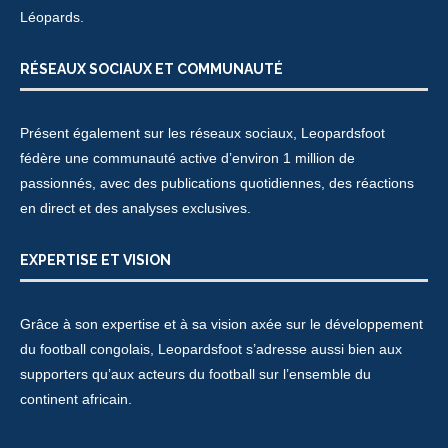
Léopards.
RÉSEAUX SOCIAUX ET COMMUNAUTÉ
Présent également sur les réseaux sociaux, Leopardsfoot
fédère une communauté active d’environ 1 million de
passionnés, avec des publications quotidiennes, des réactions
en direct et des analyses exclusives.
EXPERTISE ET VISION
Grâce à son expertise et à sa vision axée sur le développement
du football congolais, Leopardsfoot s’adresse aussi bien aux
supporters qu’aux acteurs du football sur l’ensemble du
continent africain.