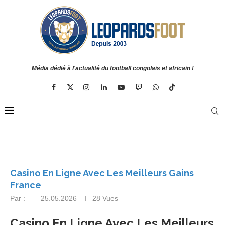
Média dédié à l'actualité du football congolais et africain !
Casino En Ligne Avec Les Meilleurs Gains
France
Par :
25.05.2026
28
Vues
Casino En Ligne Avec Les Meilleurs