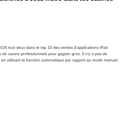
026 tout deux dans le top 10 des ventes d’applications iPad
 de casino professionnels pour gagner gros. Il n’y a pas de
 en utilisant la fonction automatique par rapport au mode manuel,