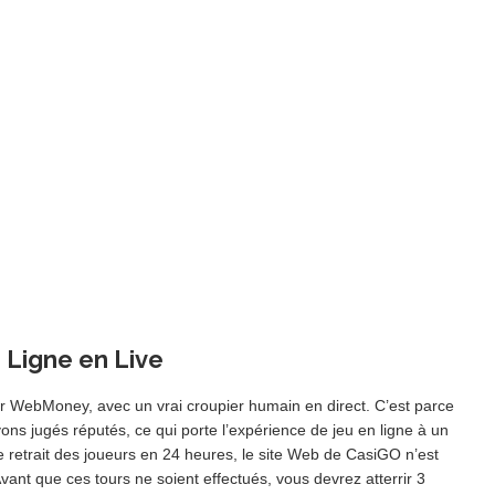
 Ligne en Live
r WebMoney, avec un vrai croupier humain en direct. C’est parce
ons jugés réputés, ce qui porte l’expérience de jeu en ligne à un
e retrait des joueurs en 24 heures, le site Web de CasiGO n’est
Avant que ces tours ne soient effectués, vous devrez atterrir 3