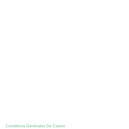
Conditions Générales De Casino