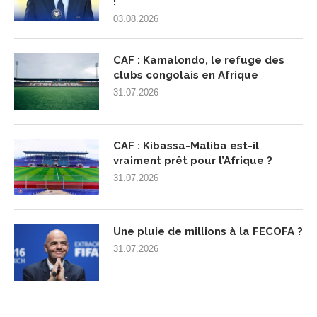
!
03.08.2026
CAF : Kamalondo, le refuge des
clubs congolais en Afrique
31.07.2026
CAF : Kibassa-Maliba est-il
vraiment prêt pour l’Afrique ?
31.07.2026
Une pluie de millions à la FECOFA ?
31.07.2026