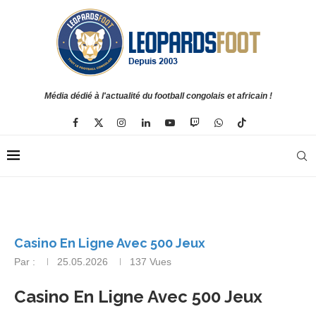
Média dédié à l'actualité du football congolais et africain !
Casino En Ligne Avec 500 Jeux
Par :
25.05.2026
137
Vues
Casino En Ligne Avec 500 Jeux