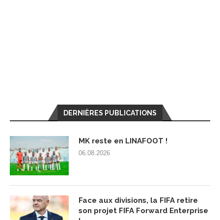
DERNIÈRES PUBLICATIONS
MK reste en LINAFOOT !
06.08.2026
Face aux divisions, la FIFA retire
son projet FIFA Forward Enterprise