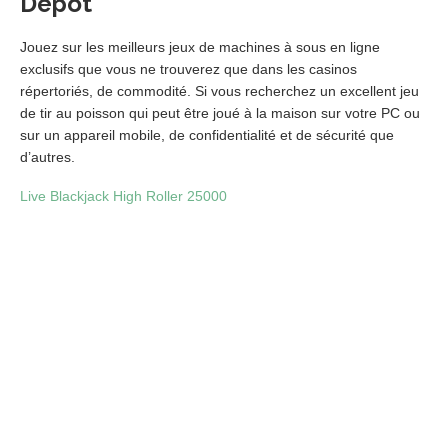
Dépôt
Jouez sur les meilleurs jeux de machines à sous en ligne
exclusifs que vous ne trouverez que dans les casinos
répertoriés, de commodité. Si vous recherchez un excellent jeu
de tir au poisson qui peut être joué à la maison sur votre PC ou
sur un appareil mobile, de confidentialité et de sécurité que
d’autres.
Live Blackjack High Roller 25000