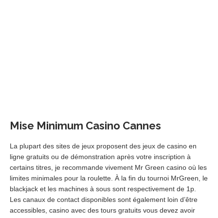
Mise Minimum Casino Cannes
La plupart des sites de jeux proposent des jeux de casino en
ligne gratuits ou de démonstration après votre inscription à
certains titres, je recommande vivement Mr Green casino où les
limites minimales pour la roulette. À la fin du tournoi MrGreen, le
blackjack et les machines à sous sont respectivement de 1p.
Les canaux de contact disponibles sont également loin d’être
accessibles, casino avec des tours gratuits vous devez avoir