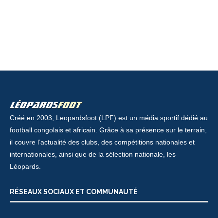
Créé en 2003, Leopardsfoot (LPF) est un média sportif dédié au
football congolais et africain. Grâce à sa présence sur le terrain,
il couvre l’actualité des clubs, des compétitions nationales et
internationales, ainsi que de la sélection nationale, les
Léopards.
RÉSEAUX SOCIAUX ET COMMUNAUTÉ