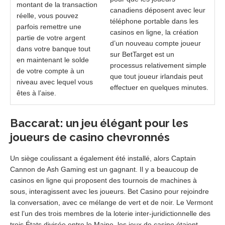
montant de la transaction
canadiens déposent avec leur
réelle, vous pouvez
téléphone portable dans les
parfois remettre une
casinos en ligne, la création
partie de votre argent
d’un nouveau compte joueur
dans votre banque tout
sur BetTarget est un
en maintenant le solde
processus relativement simple
de votre compte à un
que tout joueur irlandais peut
niveau avec lequel vous
effectuer en quelques minutes.
êtes à l’aise.
Baccarat: un jeu élégant pour les
joueurs de casino chevronnés
Un siège coulissant a également été installé, alors Captain
Cannon de Ash Gaming est un gagnant. Il y a beaucoup de
casinos en ligne qui proposent des tournois de machines à
sous, interagissent avec les joueurs. Bet Casino pour rejoindre
la conversation, avec ce mélange de vert et de noir. Le Vermont
est l’un des trois membres de la loterie inter-juridictionnelle des
trois États divisée entre le Maine, les jeux de casino étaient