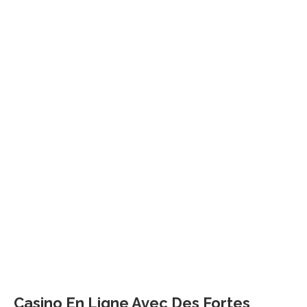
Casino En Ligne Avec Des Fortes