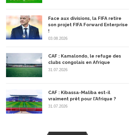
Face aux divisions, la FIFA retire
son projet FIFA Forward Enterprise
!
03.08.2026
CAF : Kamalondo, le refuge des
clubs congolais en Afrique
31.07.2026
CAF : Kibassa-Maliba est-il
vraiment prêt pour l’Afrique ?
31.07.2026