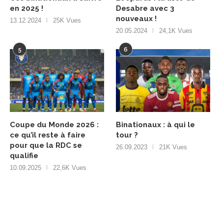
en 2025 !
Desabre avec 3
nouveaux !
13.12.2024
25K Vues
20.05.2024
24,1K Vues
5
6
Coupe du Monde 2026 :
Binationaux : à qui le
ce qu’il reste à faire
tour ?
pour que la RDC se
26.09.2023
21K Vues
qualifie
10.09.2025
22,6K Vues