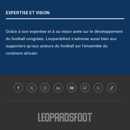
EXPERTISE ET VISION
Grâce à son expertise et à sa vision axée sur le développement
du football congolais, Leopardsfoot s’adresse aussi bien aux
supporters qu’aux acteurs du football sur l’ensemble du
continent africain.