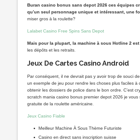
Buran casino bonus sans depot 2026 ces équipes créa
qu’un seul personnage unique et intéressant, une f
miser gros à la roulette?
Lalabet Casino Free Spins Sans Depot
Mais pour la plupart, la machine à sous Hotline 2 e
les dépôts et les retraits.
Jeux De Cartes Casino Android
Par conséquent, il ne devrait pas y avoir trop de souci 
un exemple de jeu pour rendre les choses plus faciles à 
obtenir les dossiers de police dans le bon ordre. C’est cry
scratch mania casino bonus premier depot 2026 je vous s
gratuite de la roulette américaine.
Jeux Casino Fiable
Meilleur Machine À Sous Thème Futuriste
Casino en direct sans inscription suisse