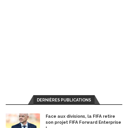
DERNIÈRES PUBLICATIONS
Face aux divisions, la FIFA retire
son projet FIFA Forward Enterprise