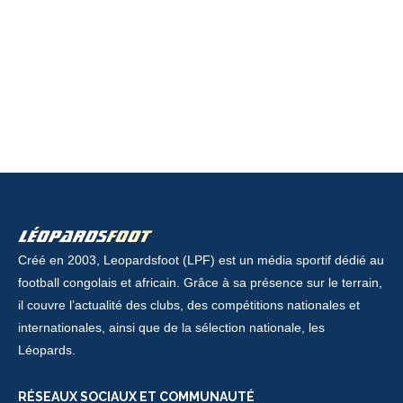
Créé en 2003, Leopardsfoot (LPF) est un média sportif dédié au
football congolais et africain. Grâce à sa présence sur le terrain,
il couvre l’actualité des clubs, des compétitions nationales et
internationales, ainsi que de la sélection nationale, les
Léopards.
RÉSEAUX SOCIAUX ET COMMUNAUTÉ