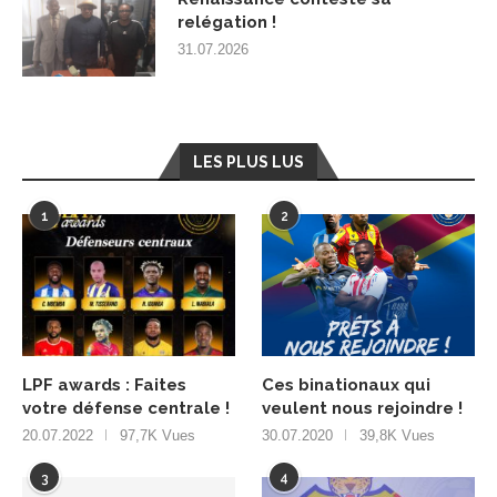
relégation !
31.07.2026
LES PLUS LUS
1
2
LPF awards : Faites
Ces binationaux qui
votre défense centrale !
veulent nous rejoindre !
20.07.2022
97,7K Vues
30.07.2020
39,8K Vues
3
4