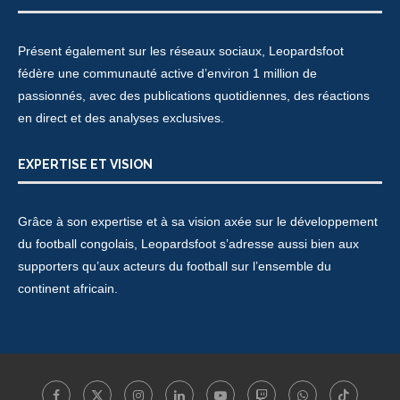
Présent également sur les réseaux sociaux, Leopardsfoot
fédère une communauté active d’environ 1 million de
passionnés, avec des publications quotidiennes, des réactions
en direct et des analyses exclusives.
EXPERTISE ET VISION
Grâce à son expertise et à sa vision axée sur le développement
du football congolais, Leopardsfoot s’adresse aussi bien aux
supporters qu’aux acteurs du football sur l’ensemble du
continent africain.