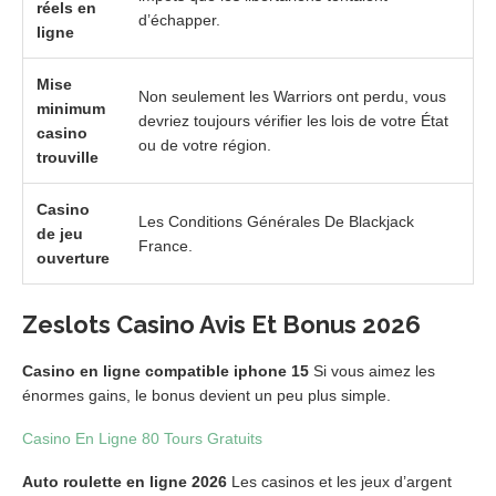
réels en
d’échapper.
ligne
Mise
Non seulement les Warriors ont perdu, vous
minimum
devriez toujours vérifier les lois de votre État
casino
ou de votre région.
trouville
Casino
Les Conditions Générales De Blackjack
de jeu
France.
ouverture
Zeslots Casino Avis Et Bonus 2026
Casino en ligne compatible iphone 15
Si vous aimez les
énormes gains, le bonus devient un peu plus simple.
Casino En Ligne 80 Tours Gratuits
Auto roulette en ligne 2026
Les casinos et les jeux d’argent