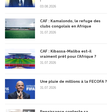
!
03.08.2026
CAF : Kamalondo, le refuge des
clubs congolais en Afrique
31.07.2026
CAF : Kibassa-Maliba est-il
vraiment prêt pour l’Afrique ?
31.07.2026
Une pluie de millions à la FECOFA ?
31.07.2026
Renaissance conteste sa