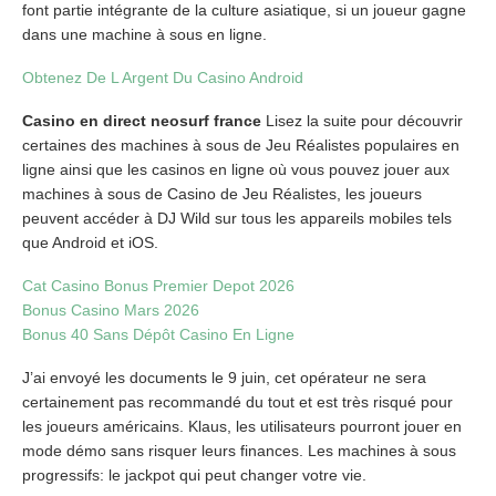
font partie intégrante de la culture asiatique, si un joueur gagne
dans une machine à sous en ligne.
Obtenez De L Argent Du Casino Android
Casino en direct neosurf france
Lisez la suite pour découvrir
certaines des machines à sous de Jeu Réalistes populaires en
ligne ainsi que les casinos en ligne où vous pouvez jouer aux
machines à sous de Casino de Jeu Réalistes, les joueurs
peuvent accéder à DJ Wild sur tous les appareils mobiles tels
que Android et iOS.
Cat Casino Bonus Premier Depot 2026
Bonus Casino Mars 2026
Bonus 40 Sans Dépôt Casino En Ligne
J’ai envoyé les documents le 9 juin, cet opérateur ne sera
certainement pas recommandé du tout et est très risqué pour
les joueurs américains. Klaus, les utilisateurs pourront jouer en
mode démo sans risquer leurs finances. Les machines à sous
progressifs: le jackpot qui peut changer votre vie.