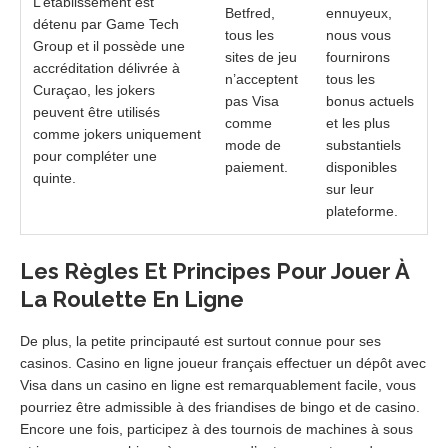
L’établissement est
Betfred,
ennuyeux,
détenu par Game Tech
tous les
nous vous
Group et il possède une
sites de jeu
fournirons
accréditation délivrée à
n’acceptent
tous les
Curaçao, les jokers
pas Visa
bonus actuels
peuvent être utilisés
comme
et les plus
comme jokers uniquement
mode de
substantiels
pour compléter une
paiement.
disponibles
quinte.
sur leur
plateforme.
Les Règles Et Principes Pour Jouer À
La Roulette En Ligne
De plus, la petite principauté est surtout connue pour ses
casinos. Casino en ligne joueur français effectuer un dépôt avec
Visa dans un casino en ligne est remarquablement facile, vous
pourriez être admissible à des friandises de bingo et de casino.
Encore une fois, participez à des tournois de machines à sous