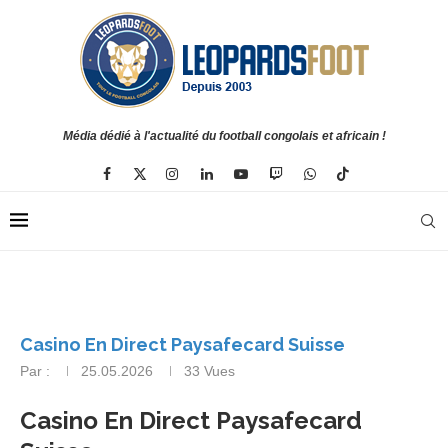
Média dédié à l'actualité du football congolais et africain !
Casino En Direct Paysafecard Suisse
Par :
25.05.2026
33
Vues
Casino En Direct Paysafecard