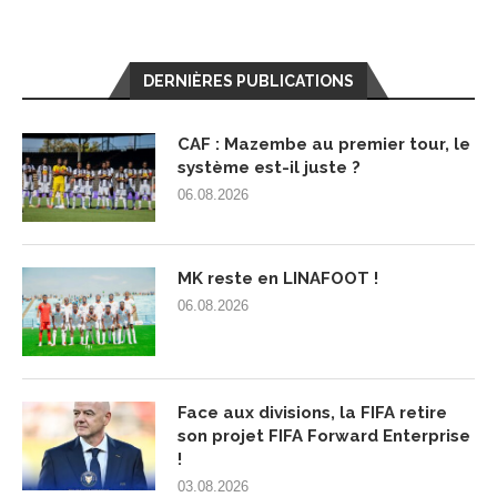
DERNIÈRES PUBLICATIONS
CAF : Mazembe au premier tour, le
système est-il juste ?
06.08.2026
MK reste en LINAFOOT !
06.08.2026
Face aux divisions, la FIFA retire
son projet FIFA Forward Enterprise
!
03.08.2026