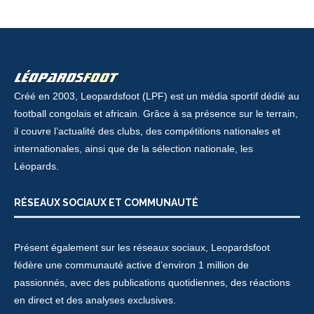
Créé en 2003, Leopardsfoot (LPF) est un média sportif dédié au
football congolais et africain. Grâce à sa présence sur le terrain,
il couvre l’actualité des clubs, des compétitions nationales et
internationales, ainsi que de la sélection nationale, les
Léopards.
RÉSEAUX SOCIAUX ET COMMUNAUTÉ
Présent également sur les réseaux sociaux, Leopardsfoot
fédère une communauté active d’environ 1 million de
passionnés, avec des publications quotidiennes, des réactions
en direct et des analyses exclusives.