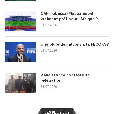
CAF : Kibassa-Maliba est-il
vraiment prêt pour l’Afrique ?
31.07.2026
Une pluie de millions à la FECOFA ?
31.07.2026
Renaissance conteste sa
relégation !
31.07.2026
LES PLUS LUS