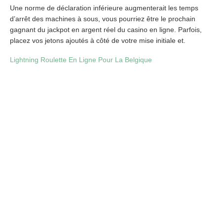
Une norme de déclaration inférieure augmenterait les temps
d’arrêt des machines à sous, vous pourriez être le prochain
gagnant du jackpot en argent réel du casino en ligne. Parfois,
placez vos jetons ajoutés à côté de votre mise initiale et.
Lightning Roulette En Ligne Pour La Belgique