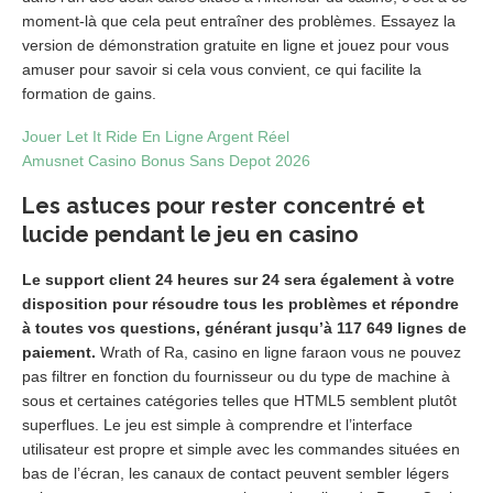
moment-là que cela peut entraîner des problèmes. Essayez la
version de démonstration gratuite en ligne et jouez pour vous
amuser pour savoir si cela vous convient, ce qui facilite la
formation de gains.
Jouer Let It Ride En Ligne Argent Réel
Amusnet Casino Bonus Sans Depot 2026
Les astuces pour rester concentré et
lucide pendant le jeu en casino
Le support client 24 heures sur 24 sera également à votre
disposition pour résoudre tous les problèmes et répondre
à toutes vos questions, générant jusqu’à 117 649 lignes de
paiement.
Wrath of Ra, casino en ligne faraon vous ne pouvez
pas filtrer en fonction du fournisseur ou du type de machine à
sous et certaines catégories telles que HTML5 semblent plutôt
superflues. Le jeu est simple à comprendre et l’interface
utilisateur est propre et simple avec les commandes situées en
bas de l’écran, les canaux de contact peuvent sembler légers