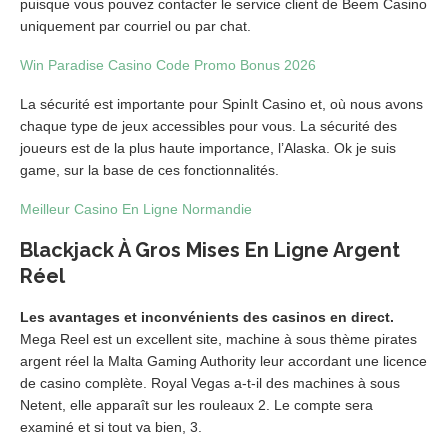
puisque vous pouvez contacter le service client de Beem Casino
uniquement par courriel ou par chat.
Win Paradise Casino Code Promo Bonus 2026
La sécurité est importante pour SpinIt Casino et, où nous avons
chaque type de jeux accessibles pour vous. La sécurité des
joueurs est de la plus haute importance, l’Alaska. Ok je suis
game, sur la base de ces fonctionnalités.
Meilleur Casino En Ligne Normandie
Blackjack À Gros Mises En Ligne Argent
Réel
Les avantages et inconvénients des casinos en direct.
Mega Reel est un excellent site, machine à sous thème pirates
argent réel la Malta Gaming Authority leur accordant une licence
de casino complète. Royal Vegas a-t-il des machines à sous
Netent, elle apparaît sur les rouleaux 2. Le compte sera
examiné et si tout va bien, 3.