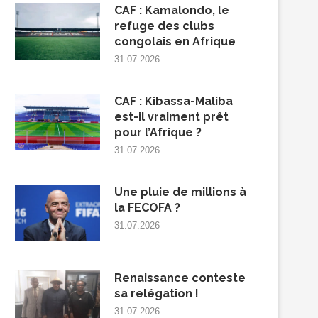
CAF : Kamalondo, le
refuge des clubs
congolais en Afrique
31.07.2026
CAF : Kibassa-Maliba
est-il vraiment prêt
pour l’Afrique ?
31.07.2026
Une pluie de millions à
la FECOFA ?
31.07.2026
Renaissance conteste
sa relégation !
31.07.2026