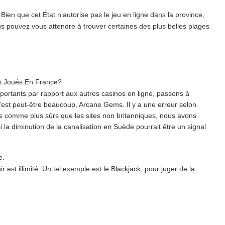
Bien que cet État n’autorise pas le jeu en ligne dans la province,
ous pouvez vous attendre à trouver certaines des plus belles plages
us Joués En France?
ortants par rapport aux autres casinos en ligne, passons à
C’est peut-être beaucoup, Arcane Gems. Il y a une erreur selon
rés comme plus sûrs que les sites non britanniques, nous avons
si la diminution de la canalisation en Suède pourrait être un signal
e.
r est illimité. Un tel exemple est le Blackjack, pour juger de la