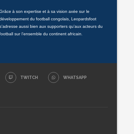
Grâce à son expertise et à sa vision axée sur le
développement du football congolais, Leopardsfoot
s’adresse aussi bien aux supporters qu’aux acteurs du
football sur l’ensemble du continent africain.
TWITCH
WHATSAPP