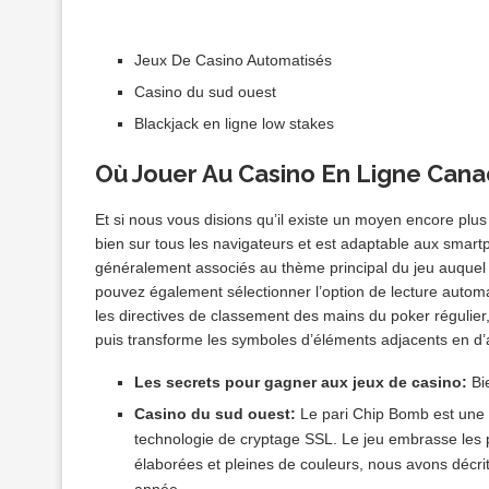
Jeux De Casino Automatisés
Casino du sud ouest
Blackjack en ligne low stakes
Où Jouer Au Casino En Ligne Cana
Et si nous vous disions qu’il existe un moyen encore plus
bien sur tous les navigateurs et est adaptable aux smartp
généralement associés au thème principal du jeu auquel
pouvez également sélectionner l’option de lecture automa
les directives de classement des mains du poker régulier
puis transforme les symboles d’éléments adjacents en d’a
Les secrets pour gagner aux jeux de casino:
Bie
Casino du sud ouest:
Le pari Chip Bomb est une au
technologie de cryptage SSL. Le jeu embrasse les pa
élaborées et pleines de couleurs, nous avons décri