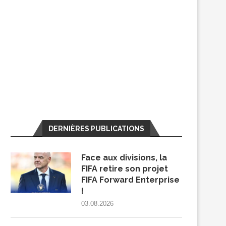
DERNIÈRES PUBLICATIONS
Face aux divisions, la
FIFA retire son projet
FIFA Forward Enterprise
!
03.08.2026