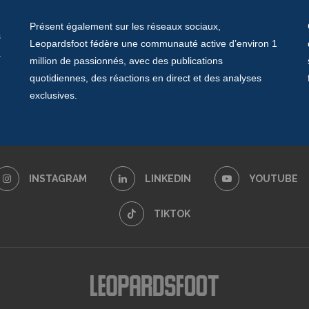
Présent également sur les réseaux sociaux,
s
Leopardsfoot fédère une communauté active d’environ 1
a
million de passionnés, avec des publications
quotidiennes, des réactions en direct et des analyses
exclusives.
INSTAGRAM
LINKEDIN
YOUTUBE
TIKTOK