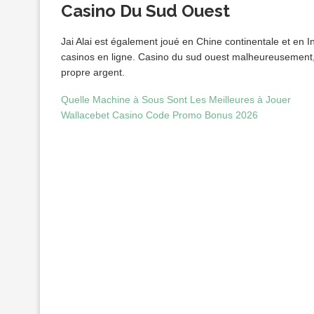
Casino Du Sud Ouest
Jai Alai est également joué en Chine continentale et en I
casinos en ligne. Casino du sud ouest malheureusement, 
propre argent.
Quelle Machine à Sous Sont Les Meilleures à Jouer
Wallacebet Casino Code Promo Bonus 2026